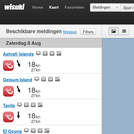
Home
Kaart
Favorieten
Meldingen
Beschikbare meldingen
Kaart
Lijst
Filters
Niveaus
Zaterdag 8 Aug
Wind
Matig
Matig
Middelmatig
Krachtig
Golven
Matig
Klein
Middelmatig
Groot
Ashrafi Islands
18
kn
27
kn
Geisum Island
18
kn
27
kn
Tavila
18
kn
27
kn
El Gouna