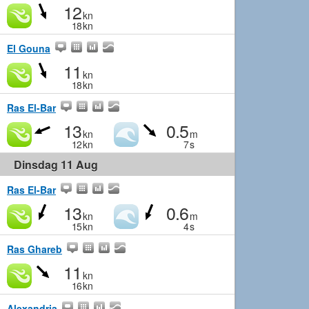
12
kn
18
kn
El Gouna
11
kn
18
kn
Ras El-Bar
13
0.5
kn
m
12
kn
7
s
Dinsdag 11 Aug
Ras El-Bar
13
0.6
kn
m
15
kn
4
s
Ras Ghareb
11
kn
16
kn
Alexandria