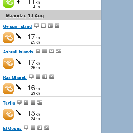
11
kn
14
kn
Maandag 10 Aug
Geisum Island
17
kn
25
kn
Ashrafi Islands
17
kn
25
kn
Ras Ghareb
16
kn
23
kn
Tavila
15
kn
24
kn
El Gouna