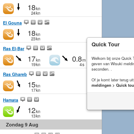
18
kn
24
kn
El Gouna
18
kn
23
kn
Quick Tour
Ras El-Bar
17
0.8
Welkom bij onze Quick T
kn
m
geven van Wisuki meld
19
kn
4
s
seconden. .
Ras Ghareb
Of je komt later terug ui
15
meldingen > Quick tou
kn
17
kn
Hamata
12
kn
13
kn
Zondag 9 Aug