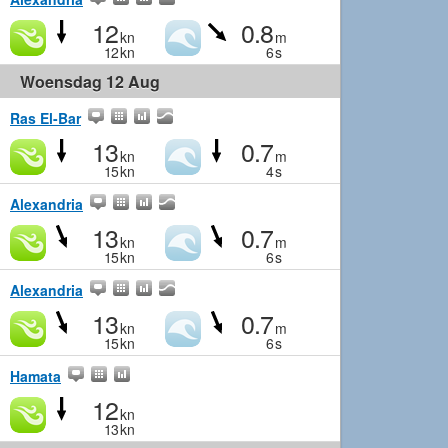
12
0.8
kn
m
12
kn
6
s
Woensdag 12 Aug
Ras El-Bar
13
0.7
kn
m
15
kn
4
s
Alexandria
13
0.7
kn
m
15
kn
6
s
Alexandria
13
0.7
kn
m
15
kn
6
s
Hamata
12
kn
13
kn