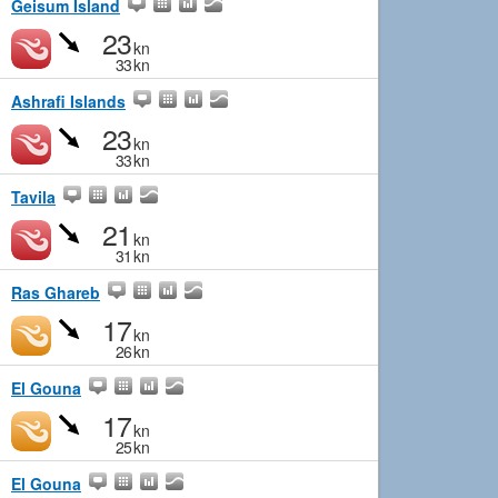
Geisum Island
23
kn
33
kn
Ashrafi Islands
23
kn
33
kn
Tavila
21
kn
31
kn
Ras Ghareb
17
kn
26
kn
El Gouna
17
kn
25
kn
El Gouna