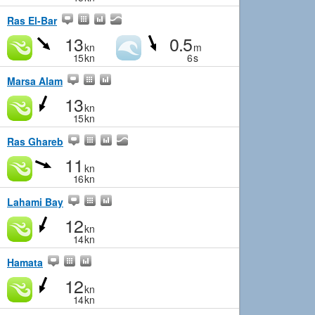
Ras El-Bar
13
0.5
kn
m
15
kn
6
s
Marsa Alam
13
kn
15
kn
Ras Ghareb
11
kn
16
kn
Lahami Bay
12
kn
14
kn
Hamata
12
kn
14
kn