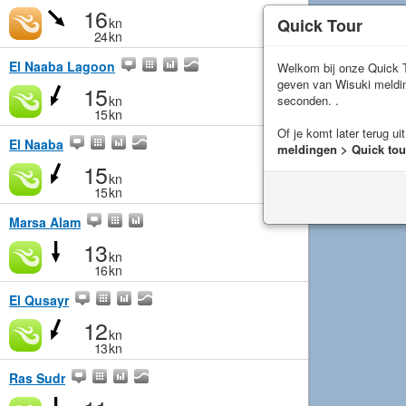
16
Quick Tour
kn
24
kn
El Naaba Lagoon
Welkom bij onze Quick T
geven van Wisuki meld
15
seconden. .
kn
15
kn
Of je komt later terug ui
El Naaba
meldingen > Quick tou
15
kn
15
kn
Marsa Alam
13
kn
16
kn
El Qusayr
12
kn
13
kn
Ras Sudr