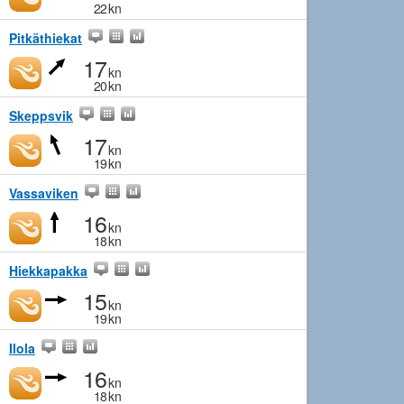
22
kn
Pitkäthiekat
17
kn
20
kn
Skeppsvik
17
kn
19
kn
Vassaviken
16
kn
18
kn
Hiekkapakka
15
kn
19
kn
Ilola
16
kn
18
kn