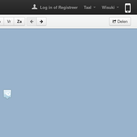
Log in of Registreer
Taal
Wisuki
o
Vr
Za
Delen