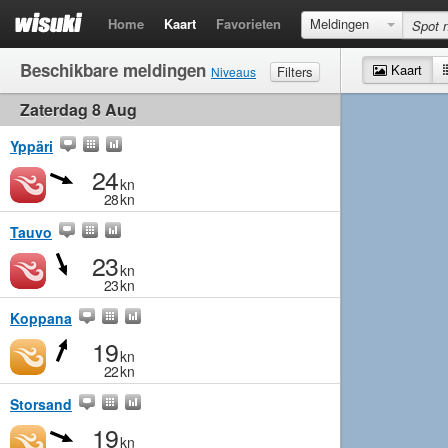
Home
Kaart
Favorieten
Meldingen
Beschikbare meldingen
Kaart
Filters
Niveaus
Zaterdag 8 Aug
Wind
Matig
Matig
Middelmatig
Krachtig
Golven
Matig
Klein
Middelmatig
Groot
Yppäri
24
kn
28
kn
Tauvo
23
kn
23
kn
Koppana
19
kn
22
kn
Storsand
19
kn