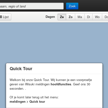
Zoek
Dagen
Lijst
Za
Zo
Ma
Di
Wo
D
Quick Tour
Quick Tour
Welkom bij onze Quick Tour. Wij kunnen je een voorproefje
Welkom bij onze Quick Tour. Wij kunnen je een voorproefje
geven van Wisuki meldingen
geven van Wisuki meldingen
hoofdfuncties
hoofdfuncties
. Geef ons 30
. Geef ons 30
seconden. .
seconden. .
Of je komt later terug uit het menu:
Of je komt later terug uit het menu:
meldingen > Quick tour
meldingen > Quick tour