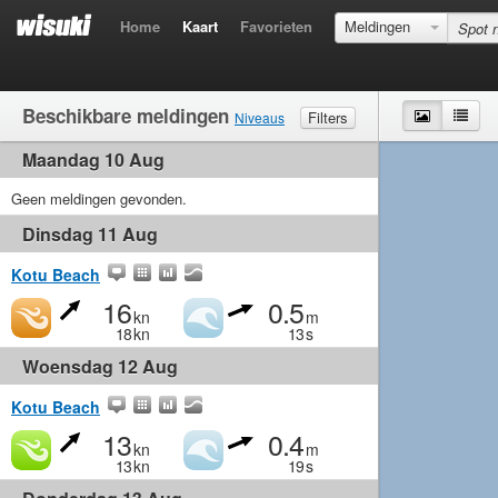
Home
Kaart
Favorieten
Meldingen
Beschikbare meldingen
Kaart
Lijst
Filters
Niveaus
Maandag 10 Aug
Wind
Matig
Matig
Middelmatig
Krachtig
Golven
Geen meldingen gevonden.
Matig
Klein
Middelmatig
Groot
Dinsdag 11 Aug
Kotu Beach
16
0.5
kn
m
18
kn
13
s
Woensdag 12 Aug
Kotu Beach
13
0.4
kn
m
13
kn
19
s