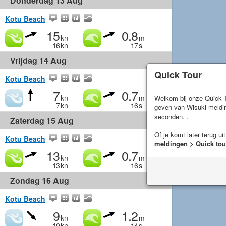
Donderdag 13 Aug
Kotu Beach
15
0.8
kn
m
16
kn
17
s
Vrijdag 14 Aug
Quick Tour
Kotu Beach
7
0.7
kn
m
Welkom bij onze Quick T
7
kn
16
s
geven van Wisuki meld
seconden. .
Zaterdag 15 Aug
Of je komt later terug ui
Kotu Beach
meldingen > Quick tou
13
0.7
kn
m
13
kn
16
s
Zondag 16 Aug
Kotu Beach
9
1.2
kn
m
10
kn
14
s