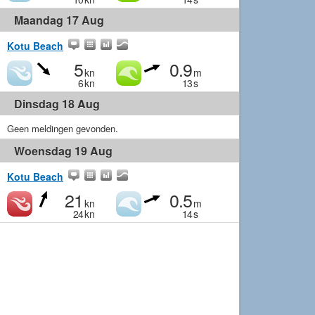
Maandag 17 Aug
Kotu Beach
5
0.9
kn
m
6
kn
13
s
Dinsdag 18 Aug
Geen meldingen gevonden.
Woensdag 19 Aug
Kotu Beach
21
0.5
kn
m
24
kn
14
s