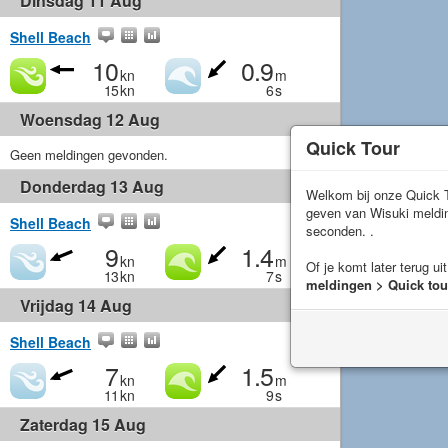
Dinsdag 11 Aug
Shell Beach
10
0.9
kn
m
15
kn
6
s
Woensdag 12 Aug
Quick Tour
Geen meldingen gevonden.
Donderdag 13 Aug
Welkom bij onze Quick T
geven van Wisuki meld
Shell Beach
seconden. .
9
1.4
kn
m
Of je komt later terug ui
13
kn
7
s
meldingen > Quick tou
Vrijdag 14 Aug
Shell Beach
7
1.5
kn
m
11
kn
9
s
Zaterdag 15 Aug