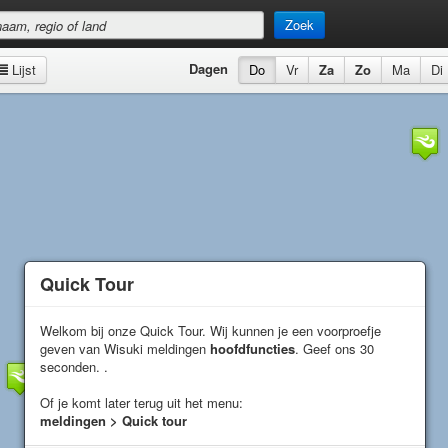
Zoek
Dagen
Lijst
Do
Vr
Za
Zo
Ma
Di
Quick Tour
Quick Tour
Welkom bij onze Quick Tour. Wij kunnen je een voorproefje
Welkom bij onze Quick Tour. Wij kunnen je een voorproefje
geven van Wisuki meldingen
geven van Wisuki meldingen
hoofdfuncties
hoofdfuncties
. Geef ons 30
. Geef ons 30
seconden. .
seconden. .
Of je komt later terug uit het menu:
Of je komt later terug uit het menu:
meldingen > Quick tour
meldingen > Quick tour