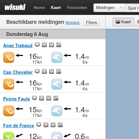
Home
Kaart
Favorieten
Meldingen
Beschikbare meldingen
Kaart
Filters
Niveaus
Donderdag 6 Aug
Wind
Matig
Matig
Middelmatig
Krachtig
Golven
Matig
Klein
Middelmatig
Groot
Anse Trabaud
16
1.4
kn
m
17
kn
6
s
Cap Chevalier
16
1.4
kn
m
17
kn
6
s
Pointe Faula
15
1.4
kn
m
17
kn
6
s
Fort de France
12
0.6
kn
m