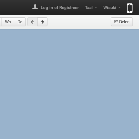
Log in of Registreer
Taal
Wisuki
Wo
Do
Delen