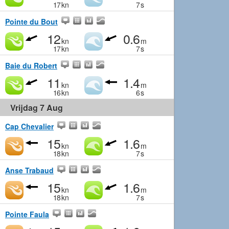
17
kn
7
s
Pointe du Bout
12
0.6
kn
m
17
kn
7
s
Baie du Robert
11
1.4
kn
m
16
kn
6
s
Vrijdag 7 Aug
Cap Chevalier
15
1.6
kn
m
18
kn
7
s
Anse Trabaud
15
1.6
kn
m
18
kn
7
s
Pointe Faula