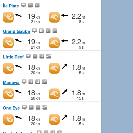
Île Plate
19
2.2
kn
m
21
kn
8
s
Grand Gaube
19
2.2
kn
m
21
kn
9
s
Little Reef
18
1.8
kn
m
20
kn
15
s
Manawa
18
1.8
kn
m
20
kn
15
s
One Eye
18
1.8
kn
m
20
kn
15
s