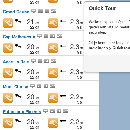
23
kn
9
s
Quick Tour
Grand Gaube
21
2.3
Welkom bij onze Quick T
kn
m
geven van Wisuki meld
22
kn
9
s
seconden. .
Cap Malheureux
Of je komt later terug ui
20
2.3
kn
m
meldingen > Quick tou
22
kn
9
s
Anse La Raie
20
2.3
kn
m
22
kn
9
s
Mont Choisy
20
2.2
kn
m
22
kn
9
s
Pointe aux Piments
20
2.2
kn
m
22
kn
9
s