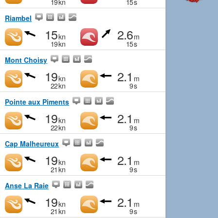
19
kn
15
s
Riambel
15
2.6
kn
m
19
kn
15
s
Mont Choisy
19
2.1
kn
m
22
kn
9
s
Pointe aux Piments
19
2.1
kn
m
22
kn
9
s
Cap Malheureux
19
2.1
kn
m
21
kn
9
s
Anse La Raie
19
2.1
kn
m
21
kn
9
s