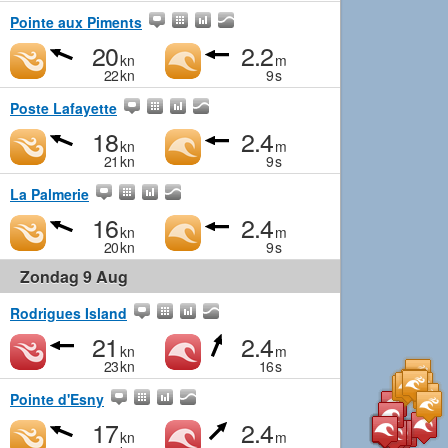
Pointe aux Piments
20
2.2
kn
m
22
kn
9
s
Poste Lafayette
18
2.4
kn
m
21
kn
9
s
La Palmerie
16
2.4
kn
m
20
kn
9
s
Zondag 9 Aug
Rodrigues Island
21
2.4
kn
m
23
kn
16
s
Pointe d'Esny
17
2.4
kn
m