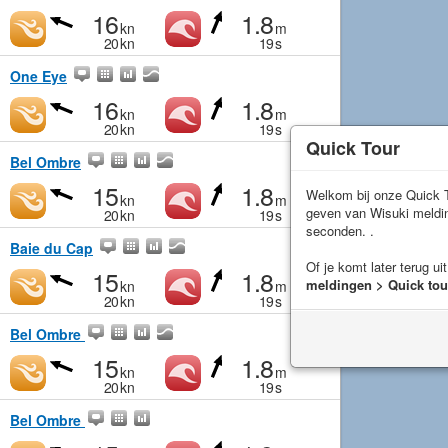
16
1.8
kn
m
20
kn
19
s
One Eye
16
1.8
kn
m
20
kn
19
s
Quick Tour
Bel Ombre
15
1.8
Welkom bij onze Quick T
kn
m
geven van Wisuki meld
20
kn
19
s
seconden. .
Baie du Cap
Of je komt later terug ui
15
1.8
meldingen > Quick tou
kn
m
20
kn
19
s
Bel Ombre
15
1.8
kn
m
20
kn
19
s
Bel Ombre