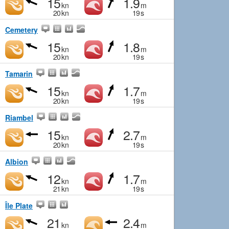
15
1.9
kn
m
20
kn
19
s
Cemetery
15
1.8
kn
m
20
kn
19
s
Tamarin
15
1.7
kn
m
20
kn
19
s
Riambel
15
2.7
kn
m
20
kn
19
s
Albion
12
1.7
kn
m
21
kn
19
s
Île Plate
21
2.4
kn
m