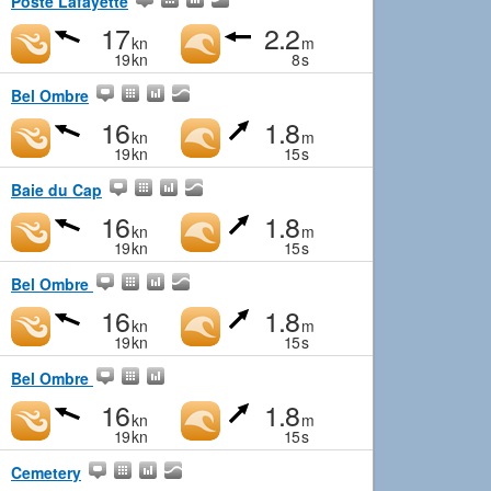
Poste Lafayette
17
2.2
kn
m
19
kn
8
s
Bel Ombre
16
1.8
kn
m
19
kn
15
s
Baie du Cap
16
1.8
kn
m
19
kn
15
s
Bel Ombre
16
1.8
kn
m
19
kn
15
s
Bel Ombre
16
1.8
kn
m
19
kn
15
s
Cemetery