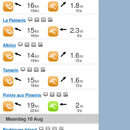
16
1.8
kn
m
19
kn
15
s
La Palmerie
15
2.3
kn
m
18
kn
8
s
Albion
14
1.6
kn
m
19
kn
15
s
Tamarin
15
1.6
kn
m
18
kn
15
s
Pointe aux Piments
19
2
kn
m
22
kn
9
s
Maandag 10 Aug
Rodrigues Island