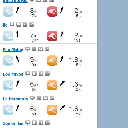
Boca del Rio
8
2
kn
m
7
kn
15
s
Ilo
7
2
kn
m
7
kn
15
s
San Maloy
9
1.8
kn
m
9
kn
15
s
Los Yuyos
6
1.6
kn
m
5
kn
15
s
La Herradura
6
1.6
kn
m
5
kn
15
s
Sombrillas