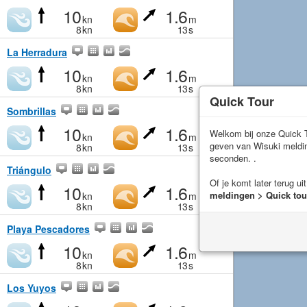
10
1.6
kn
m
8
kn
13
s
La Herradura
10
1.6
kn
m
8
kn
13
s
Quick Tour
Sombrillas
10
1.6
Welkom bij onze Quick T
kn
m
geven van Wisuki meld
8
kn
13
s
seconden. .
Triángulo
Of je komt later terug ui
10
1.6
meldingen > Quick tou
kn
m
8
kn
13
s
Playa Pescadores
10
1.6
kn
m
8
kn
13
s
Los Yuyos