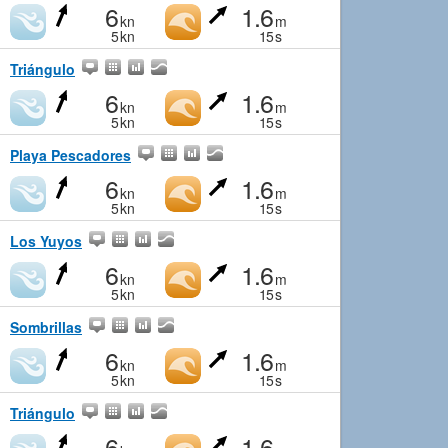
6
1.6
kn
m
5
kn
15
s
Triángulo
6
1.6
kn
m
5
kn
15
s
Playa Pescadores
6
1.6
kn
m
5
kn
15
s
Los Yuyos
6
1.6
kn
m
5
kn
15
s
Sombrillas
6
1.6
kn
m
5
kn
15
s
Triángulo
6
1.6