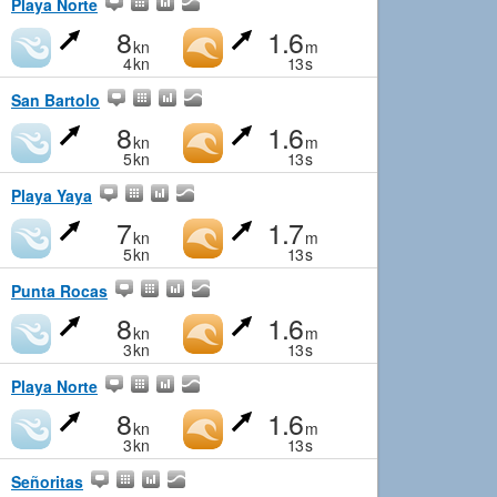
Playa Norte
8
1.6
kn
m
4
kn
13
s
San Bartolo
8
1.6
kn
m
5
kn
13
s
Playa Yaya
7
1.7
kn
m
5
kn
13
s
Punta Rocas
8
1.6
kn
m
3
kn
13
s
Playa Norte
8
1.6
kn
m
3
kn
13
s
Señoritas