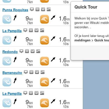
7
kn
13
s
Quick Tour
Punta Roquitas
9
1.6
Welkom bij onze Quick T
kn
m
geven van Wisuki meld
7
kn
13
s
seconden. .
La Pampilla
Of je komt later terug ui
9
1.6
kn
m
meldingen > Quick tou
7
kn
13
s
Redondo
9
1.6
kn
m
7
kn
13
s
Barranquito
9
1.6
kn
m
7
kn
13
s
La Pampilla
9
1.6
kn
m
7
kn
13
s