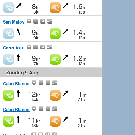
8
1.6
kn
m
3
kn
13
s
San Maloy
9
1.4
kn
m
9
kn
13
s
Cerro Azul
9
1.2
kn
m
7
kn
13
s
Zondag 9 Aug
Cabo Blanco
12
1
kn
m
14
kn
21
s
Cabo Blanco
11
1
kn
m
13
kn
21
s