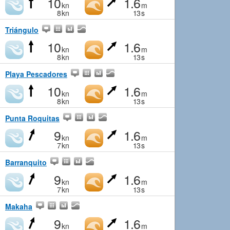
10
1.6
kn
m
8
kn
13
s
Triángulo
10
1.6
kn
m
8
kn
13
s
Playa Pescadores
10
1.6
kn
m
8
kn
13
s
Punta Roquitas
9
1.6
kn
m
7
kn
13
s
Barranquito
9
1.6
kn
m
7
kn
13
s
Makaha
9
1.6
kn
m