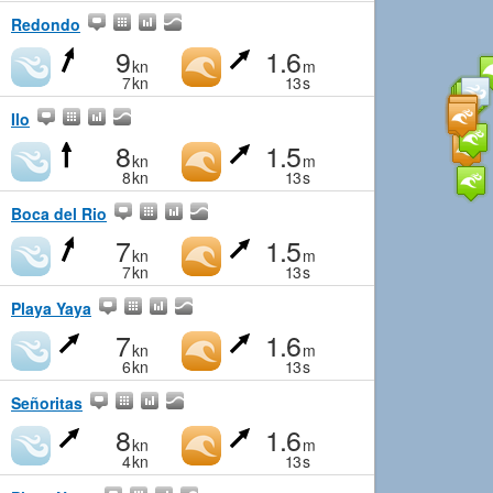
Redondo
9
1.6
kn
m
7
kn
13
s
Ilo
8
1.5
kn
m
8
kn
13
s
Boca del Rio
7
1.5
kn
m
7
kn
13
s
Playa Yaya
7
1.6
kn
m
6
kn
13
s
Señoritas
8
1.6
kn
m
4
kn
13
s