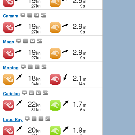
kn
m
27
kn
9
s
Camara
19
2.9
kn
m
27
kn
9
s
Mags
19
2.9
kn
m
27
kn
9
s
Moning
18
2.1
kn
m
24
kn
14
s
Caticlan
22
1.7
kn
m
31
kn
6
s
Looc Bay
20
1.9
kn
m