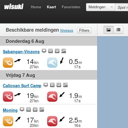
Home
Kaart
Favorieten
Meldingen
Beschikbare meldingen
Kaart
Lijst
Filters
Niveaus
Donderdag 6 Aug
Wind
Matig
Matig
Middelmatig
Krachtig
Golven
Matig
Klein
Middelmatig
Groot
Sabangan-Vinzons
14
0.5
kn
m
27
kn
17
s
Vrijdag 7 Aug
Calicoan Surf Camp
19
1.9
kn
m
27
kn
17
s
Moning
17
2.5
kn
m
23
kn
16
s