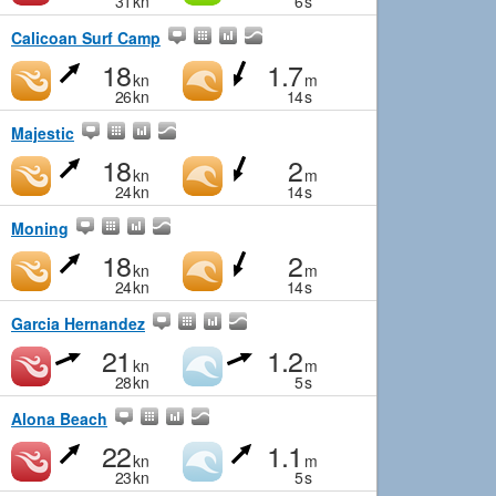
31
kn
6
s
Calicoan Surf Camp
18
1.7
kn
m
26
kn
14
s
Majestic
18
2
kn
m
24
kn
14
s
Moning
18
2
kn
m
24
kn
14
s
Garcia Hernandez
21
1.2
kn
m
28
kn
5
s
Alona Beach
22
1.1
kn
m
23
kn
5
s