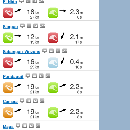
El Nido
18
2.3
kn
m
27
kn
8
s
Siargao
12
2.1
kn
m
19
kn
17
s
Sabangan-Vinzons
16
0.4
kn
m
29
kn
16
s
Pundaquit
19
2.2
kn
m
21
kn
8
s
Camara
19
2.2
kn
m
21
kn
8
s
Mags