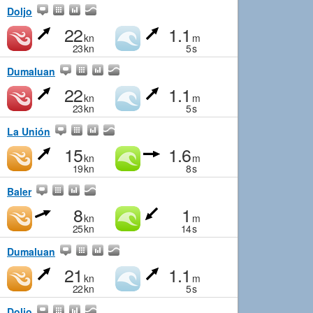
Doljo
22
1.1
kn
m
23
kn
5
s
Dumaluan
22
1.1
kn
m
23
kn
5
s
La Unión
15
1.6
kn
m
19
kn
8
s
Baler
8
1
kn
m
25
kn
14
s
Dumaluan
21
1.1
kn
m
22
kn
5
s
Doljo