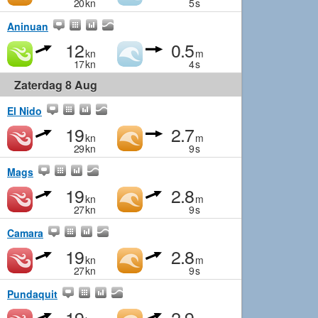
20
kn
5
s
Aninuan
12
0.5
kn
m
17
kn
4
s
Zaterdag 8 Aug
El Nido
19
2.7
kn
m
29
kn
9
s
Mags
19
2.8
kn
m
27
kn
9
s
Camara
19
2.8
kn
m
27
kn
9
s
Pundaquit
19
2.9