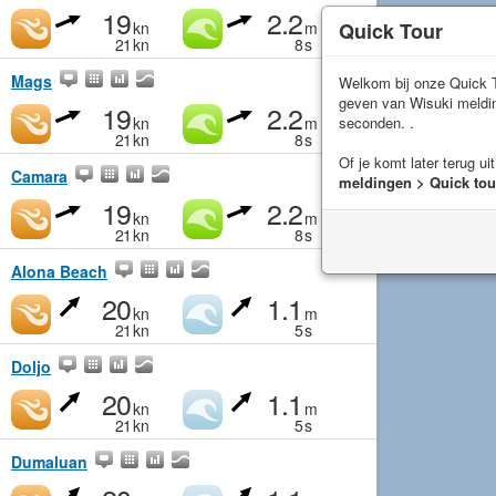
19
2.2
Quick Tour
kn
m
21
kn
8
s
Mags
Welkom bij onze Quick T
geven van Wisuki meld
19
2.2
seconden. .
kn
m
21
kn
8
s
Of je komt later terug ui
Camara
meldingen > Quick tou
19
2.2
kn
m
21
kn
8
s
Alona Beach
20
1.1
kn
m
21
kn
5
s
Doljo
20
1.1
kn
m
21
kn
5
s
Dumaluan