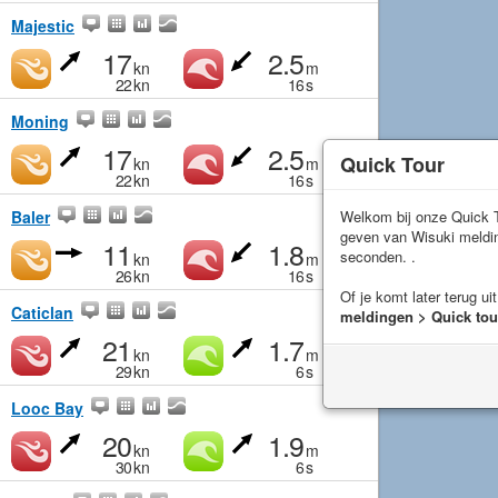
Majestic
17
2.5
kn
m
22
kn
16
s
Moning
17
2.5
Quick Tour
kn
m
22
kn
16
s
Baler
Welkom bij onze Quick T
geven van Wisuki meld
11
1.8
seconden. .
kn
m
26
kn
16
s
Of je komt later terug ui
Caticlan
meldingen > Quick tou
21
1.7
kn
m
29
kn
6
s
Looc Bay
20
1.9
kn
m
30
kn
6
s