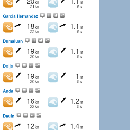
20
1.1
kn
m
21
kn
5
s
Garcia Hernandez
18
1.1
kn
m
22
kn
5
s
Dumaluan
19
1.1
kn
m
20
kn
5
s
Doljo
19
1
kn
m
20
kn
5
s
Anda
16
1.2
kn
m
22
kn
5
s
Dauin
12
1.4
kn
m