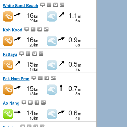
White Sand Beach
16
1.1
kn
m
20
kn
6
s
Koh Kood
16
0.9
kn
m
20
kn
6
s
Pattaya
15
0.5
kn
m
18
kn
3
s
Pak Nam Pran
15
0.7
kn
m
18
kn
5
s
Ao Nang
14
0.6
kn
m
18
kn
4
s