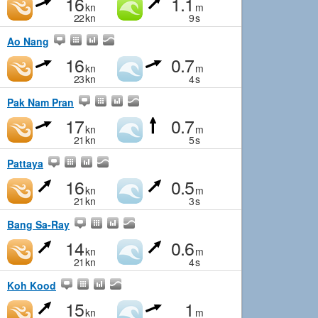
16
1.1
kn
m
22
kn
9
s
Ao Nang
16
0.7
kn
m
23
kn
4
s
Pak Nam Pran
17
0.7
kn
m
21
kn
5
s
Pattaya
16
0.5
kn
m
21
kn
3
s
Bang Sa-Ray
14
0.6
kn
m
21
kn
4
s
Koh Kood
15
1
kn
m