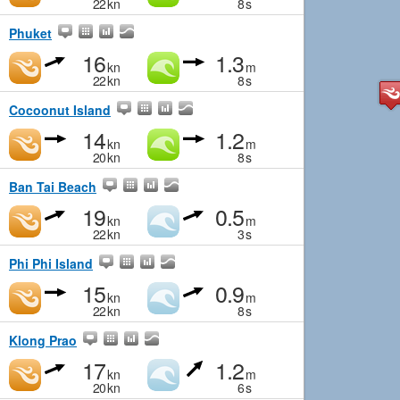
22
kn
8
s
Phuket
16
1.3
kn
m
22
kn
8
s
Cocoonut Island
14
1.2
kn
m
20
kn
8
s
Ban Tai Beach
19
0.5
kn
m
22
kn
3
s
Phi Phi Island
15
0.9
kn
m
22
kn
8
s
Klong Prao
17
1.2
kn
m
20
kn
6
s