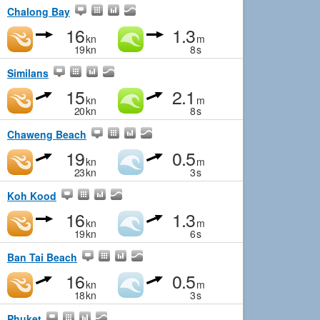
Chalong Bay
16
1.3
kn
m
19
kn
8
s
Similans
15
2.1
kn
m
20
kn
8
s
Chaweng Beach
19
0.5
kn
m
23
kn
3
s
Koh Kood
16
1.3
kn
m
19
kn
6
s
Ban Tai Beach
16
0.5
kn
m
18
kn
3
s
Phuket