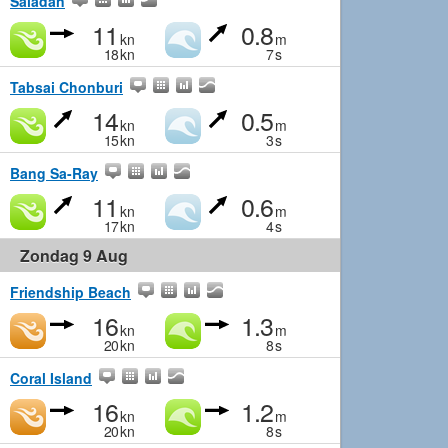
Saladan
11
0.8
kn
m
18
kn
7
s
Tabsai Chonburi
14
0.5
kn
m
15
kn
3
s
Bang Sa-Ray
11
0.6
kn
m
17
kn
4
s
Zondag 9 Aug
Friendship Beach
16
1.3
kn
m
20
kn
8
s
Coral Island
16
1.2
kn
m
20
kn
8
s