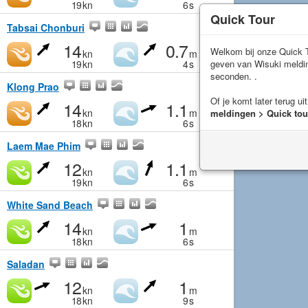
19
kn
6
s
Quick Tour
Tabsai Chonburi
14
0.7
Welkom bij onze Quick T
kn
m
geven van Wisuki meld
19
kn
4
s
seconden. .
Klong Prao
Of je komt later terug ui
14
1.1
kn
m
meldingen > Quick tou
18
kn
6
s
Laem Mae Phim
12
1.1
kn
m
19
kn
6
s
White Sand Beach
14
1
kn
m
18
kn
6
s
Saladan
12
1
kn
m
18
kn
9
s