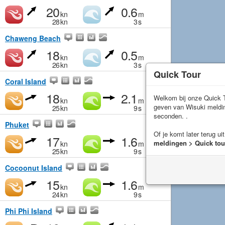
20
0.6
kn
m
28
kn
3
s
Chaweng Beach
18
0.5
kn
m
26
kn
3
s
Quick Tour
Coral Island
18
2.1
Welkom bij onze Quick T
kn
m
geven van Wisuki meld
25
kn
9
s
seconden. .
Phuket
Of je komt later terug ui
17
1.6
meldingen > Quick tou
kn
m
25
kn
9
s
Cocoonut Island
15
1.6
kn
m
24
kn
9
s
Phi Phi Island