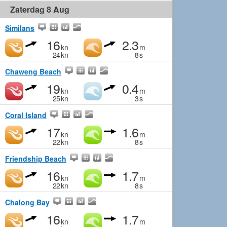
Zaterdag 8 Aug
Similans
16
2.3
kn
m
24
kn
8
s
Chaweng Beach
19
0.4
kn
m
25
kn
3
s
Coral Island
17
1.6
kn
m
22
kn
8
s
Friendship Beach
16
1.7
kn
m
22
kn
8
s
Chalong Bay
16
1.7
kn
m