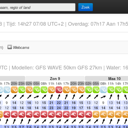
Zoek
8 | Tijd: 14h27 07/08 UTC+2 | Overdag: 07h17 Aan 17h
1)
Webcams
TC
|
Modellen: GFS WAVE 50km GFS 27km
| Water: 1
Zon 9
Maa 10
4h
17h
20h
23h
02h
05h
08h
11h
14h
17h
20h
23h
02h
05h
08h
11h
14h
17
1
9
14
12
16
10
15
21
22
21
16
15
13
12
9
13
14
13
2
12
18
14
18
14
16
23
24
22
19
17
15
16
14
14
14
13
2
2.1
2.5
2.7
2.6
2.4
2.2
2.3
2.4
2.4
2.5
2.5
2.4
2.2
2.3
2.3
2.4
2.6