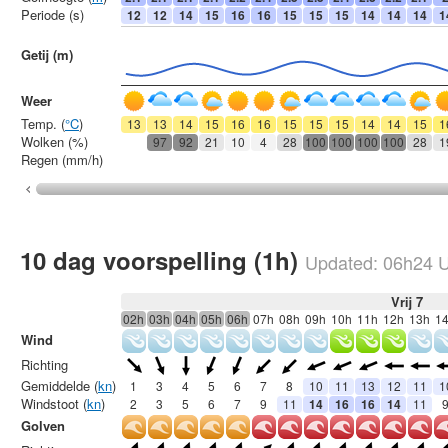
Periode (s)
12
12
14
15
16
16
15
15
15
14
14
14
1
Getij (m)
Weer
Temp. (
°C
)
13
13
14
15
16
16
15
15
15
14
14
15
1
Wolken (%)
97
92
21
10
4
28
100
100
100
100
28
1
Regen (mm/h)
10 dag voorspelling (1h)
Updated:
06h24
U
Vrij 7
02h
03h
04h
05h
06h
07h
08h
09h
10h
11h
12h
13h
1
Wind
Richting
Gemiddelde (
kn
)
1
3
4
5
6
7
8
10
11
13
12
11
1
Windstoot (
kn
)
2
3
5
6
7
9
11
14
16
16
14
11
Golven