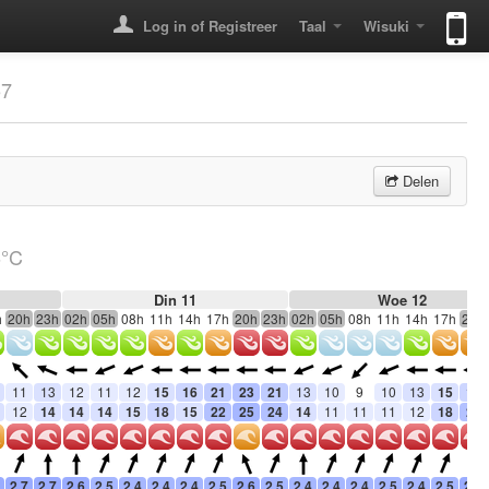
Log in of Registreer
Taal
Wisuki
57
Delen
6°C
Din 11
Woe 12
h
20h
23h
02h
05h
08h
11h
14h
17h
20h
23h
02h
05h
08h
11h
14h
17h
20h
11
13
12
11
12
15
16
21
23
21
13
10
9
10
13
15
18
12
14
14
14
15
18
15
22
25
24
14
11
11
11
12
18
23
2.7
2.7
2.6
2.5
2.4
2.4
2.4
2.5
2.6
2.5
2.4
2.4
2.4
2.5
2.4
2.5
2.6