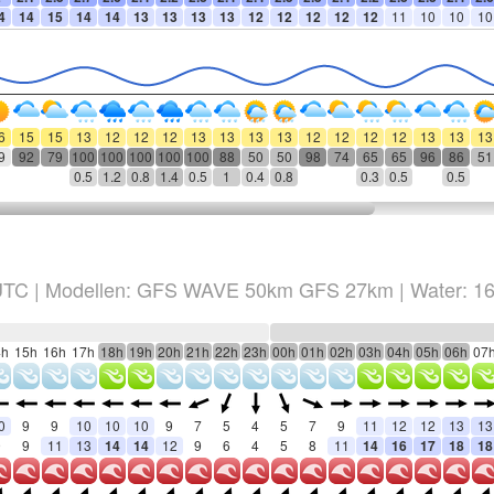
4
14
15
14
14
13
13
13
13
12
12
12
12
12
11
10
10
10
6
15
15
13
12
12
12
13
13
13
13
12
12
12
12
13
13
13
9
92
79
100
100
100
100
100
88
50
50
98
74
65
65
96
86
51
0.5
1.2
0.8
1.4
0.5
1
0.4
0.8
0.3
0.5
0.5
TC
|
Modellen: GFS WAVE 50km GFS 27km
| Water: 1
4h
15h
16h
17h
18h
19h
20h
21h
22h
23h
00h
01h
02h
03h
04h
05h
06h
07
0
9
9
10
10
10
9
7
5
4
5
7
9
11
12
12
13
13
9
9
11
13
14
14
12
9
6
4
5
8
11
14
16
17
18
18