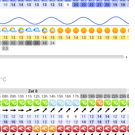
10
14
14
13
13
13
12
12
9
24
23
22
21
20
19
18
18
13
13
13
13
13
14
15
15
14
14
13
13
13
15
16
17
16
66
62
59
89
88
48
24
0.3
6°C
Zat 8
h
08h
09h
10h
11h
12h
13h
14h
15h
16h
17h
18h
19h
20h
21h
22h
23h
00h
13
12
12
11
11
11
11
10
9
9
11
13
14
14
12
12
13
18
16
15
13
13
13
12
12
11
12
14
17
18
17
15
14
15