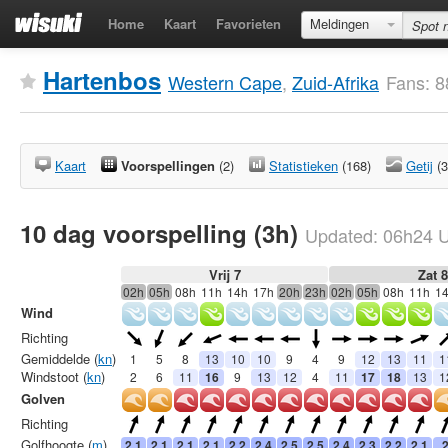
Home
Kaart
Favorieten
Meldingen
Hartenbos
Western Cape
,
Zuid-Afrika
Fans: 8
Kaart
Voorspellingen
(2)
Statistieken
(168)
Getij
(3
10 dag voorspelling (3h)
Updated:
06h24
U
Vrij 7
Zat 8
02h
05h
08h
11h
14h
17h
20h
23h
02h
05h
08h
11h
1
Wind
Richting
Gemiddelde (
kn
)
1
5
8
13
10
10
9
4
9
12
13
11
1
Windstoot (
kn
)
2
6
11
16
9
13
12
4
11
17
18
13
1
Golven
Richting
Golfhoogte (
m
)
2.1
2.1
2.1
2.1
2.2
2.4
2.5
2.5
2.4
2.3
2.2
2.1