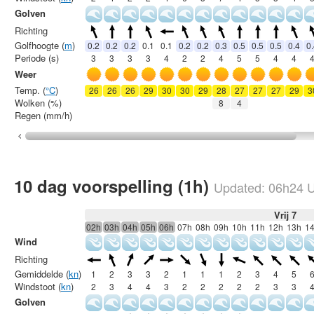
Golven
Richting
Golfhoogte (
m
)
0.2
0.2
0.2
0.1
0.1
0.2
0.2
0.3
0.5
0.5
0.5
0.4
0
Periode (s)
3
3
3
3
4
2
2
4
5
5
4
4
Weer
Temp. (
°C
)
26
26
26
29
30
30
29
28
27
27
27
29
3
Wolken (%)
8
4
Regen (mm/h)
10 dag voorspelling (1h)
Updated:
06h24
U
Vrij 7
02h
03h
04h
05h
06h
07h
08h
09h
10h
11h
12h
13h
1
Wind
Richting
Gemiddelde (
kn
)
1
2
3
3
2
1
1
1
2
3
4
5
Windstoot (
kn
)
2
3
4
4
3
2
2
2
2
2
3
3
Golven