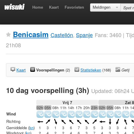
Home
Kaart
Favorieten
Meldingen
Benicasim
Castellón
,
Spanje
Fans: 3460 | Ti
21h08
Kaart
Voorspellingen
(2)
Statistieken
(168)
Getij
10 dag voorspelling (3h)
Updated:
06h24
U
Vrij 7
Zat 8
02h
05h
08h
11h
14h
17h
20h
23h
02h
05h
08h
11h
1
Wind
Richting
Gemiddelde (
kn
)
1
3
1
3
6
7
3
5
3
3
3
4
Windstoot (
kn
)
2
4
2
2
4
6
3
7
4
3
3
4