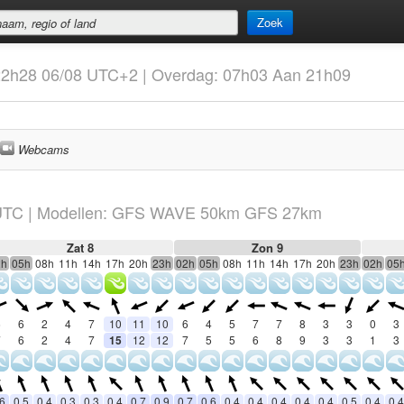
Zoek
: 22h28 06/08 UTC+2 | Overdag: 07h03 Aan 21h09
Webcams
TC
|
Modellen: GFS WAVE 50km GFS 27km
Zat 8
Zon 9
2h
05h
08h
11h
14h
17h
20h
23h
02h
05h
08h
11h
14h
17h
20h
23h
02h
05
6
6
2
4
7
10
11
10
6
4
5
7
7
8
3
3
0
3
7
6
2
4
7
15
12
12
7
5
5
6
8
9
3
3
1
3
.6
0.5
0.4
0.3
0.3
0.4
0.7
0.9
0.7
0.6
0.4
0.4
0.4
0.4
0.4
0.5
0.4
0.4