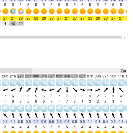
5
5
5
5
5
5
5
5
5
5
5
5
5
5
5
5
5
27
27
28
28
28
28
28
27
27
27
27
28
28
28
27
27
27
4
40
32
Zat 8
h
20h
21h
22h
23h
00h
01h
02h
03h
04h
05h
06h
07h
08h
09h
10h
11h
12h
7
6
5
5
5
5
6
7
7
6
5
3
2
2
3
4
5
7
6
6
5
6
6
7
7
7
6
4
3
2
2
3
4
5
0.3
0.4
0.5
0.5
0.6
0.6
0.6
0.6
0.6
0.5
0.5
0.4
0.4
0.4
0.3
0.3
0.3
3
4
4
4
5
5
5
5
5
5
4
4
4
4
4
4
4