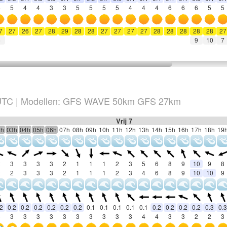
5
5
4
4
3
3
5
5
5
5
4
4
4
6
6
6
5
5
7
27
26
27
28
29
28
28
27
27
27
27
28
28
28
28
28
27
5
9
10
7
TC
|
Modellen: GFS WAVE 50km GFS 27km
Vrij 7
2h
03h
04h
05h
06h
07h
08h
09h
10h
11h
12h
13h
14h
15h
16h
17h
18h
19
2
3
3
3
3
2
1
1
1
2
3
5
6
8
9
10
9
8
2
2
3
3
3
2
1
1
1
2
3
4
6
8
9
10
10
9
.2
0.2
0.2
0.2
0.2
0.2
0.2
0.1
0.1
0.1
0.1
0.1
0.2
0.2
0.2
0.2
0.3
0.3
3
3
3
3
3
3
3
3
3
3
3
4
4
3
3
2
2
3