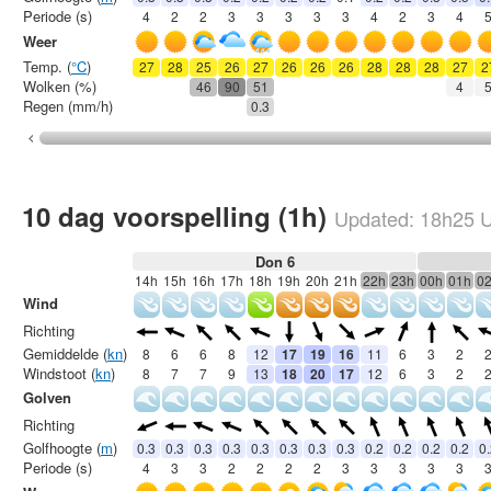
Periode (s)
4
2
2
3
3
3
3
3
4
2
3
4
Weer
Temp. (
°C
)
27
28
25
26
27
26
26
26
28
28
28
27
2
Wolken (%)
46
90
51
4
Regen (mm/h)
0.3
10 dag voorspelling (1h)
Updated:
18h25
U
Don 6
14h
15h
16h
17h
18h
19h
20h
21h
22h
23h
00h
01h
0
Wind
Richting
Gemiddelde (
kn
)
8
6
6
8
12
17
19
16
11
6
3
2
Windstoot (
kn
)
8
7
7
9
13
18
20
17
12
6
3
2
Golven
Richting
Golfhoogte (
m
)
0.3
0.3
0.3
0.3
0.3
0.3
0.3
0.3
0.2
0.2
0.2
0.2
0
Periode (s)
4
3
3
2
2
2
2
3
3
3
3
3