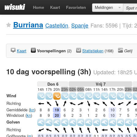
Home
Kaart
Favorieten
Meldingen
Burriana
Castellón
,
Spanje
Fans: 5596 | Tijd
Kaart
Voorspellingen
(2)
Statistieken
(168)
Getij
10 dag voorspelling (3h)
Updated:
18h25
U
Don 6
Vrij 7
14h
17h
20h
23h
02h
05h
08h
11h
14h
17h
20h
23h
0
Wind
Richting
Gemiddelde (
kn
)
8
8
19
6
2
3
1
2
6
10
7
5
Windstoot (
kn
)
8
9
20
6
2
3
1
2
6
10
7
5
Golven
Richting
Golfhoogte (
m
)
0.3
0.3
0.3
0.2
0.2
0.2
0.2
0.1
0.2
0.2
0.3
0.5
0