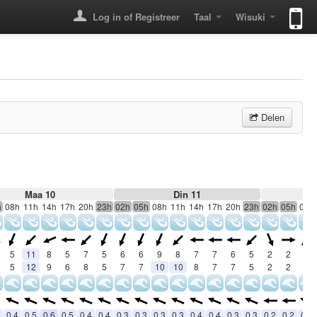
Log in of Registreer
Taal
Wisuki
Delen
Maa 10
Din 11
h
08h
11h
14h
17h
20h
23h
02h
05h
08h
11h
14h
17h
20h
23h
02h
05h
08h
5
11
8
5
7
5
6
6
9
8
7
7
6
5
2
2
1
5
12
9
6
8
5
7
7
10
10
8
7
7
5
2
2
1
0.4
0.5
0.6
0.5
0.4
0.4
0.3
0.3
0.3
0.3
0.4
0.4
0.3
0.3
0.2
0.2
0.2