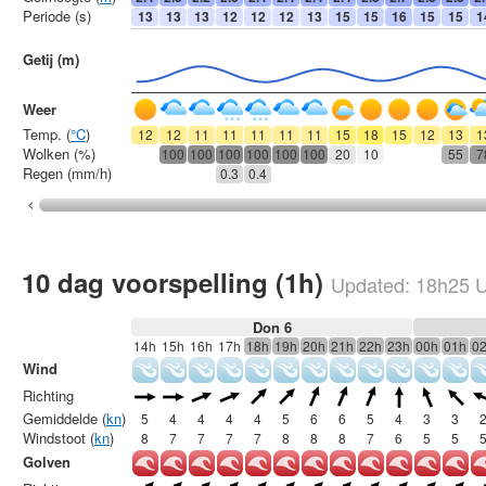
Periode (s)
13
13
13
12
12
12
13
15
15
16
15
15
1
Getij (m)
Weer
Temp. (
°C
)
12
12
11
11
11
11
11
15
18
15
12
13
1
Wolken (%)
100
100
100
100
100
100
20
10
55
7
Regen (mm/h)
0.3
0.4
10 dag voorspelling (1h)
Updated:
18h25
U
Don 6
14h
15h
16h
17h
18h
19h
20h
21h
22h
23h
00h
01h
0
Wind
Richting
Gemiddelde (
kn
)
5
4
4
4
4
5
6
6
5
4
3
3
Windstoot (
kn
)
8
7
7
7
7
8
8
8
7
6
5
5
Golven