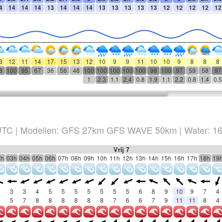
4
14
14
14
13
14
14
14
13
13
13
13
13
12
12
12
12
12
3
12
11
14
17
15
13
12
10
9
9
11
10
10
9
8
8
8
8
100
95
67
36
56
48
100
100
100
100
100
98
100
97
59
58
97
1
2.3
1.1
2.4
0.8
1.9
1.1
2.2
0.8
1.4
0.5
TC
|
Modellen: GFS 27km GFS WAVE 50km
| Water: 1
Vrij 7
2h
03h
04h
05h
06h
07h
08h
09h
10h
11h
12h
13h
14h
15h
16h
17h
18h
19
2
3
3
4
5
5
5
5
5
5
5
6
8
9
10
9
7
4
5
5
7
8
8
8
8
8
8
7
6
6
7
9
11
11
8
4