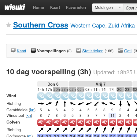
Home
Kaart
Favorieten
Meldingen
Southern Cross
Western Cape
,
Zuid-Afrika
Kaart
Voorspellingen
(2)
Statistieken
(168)
Getij
(3
10 dag voorspelling (3h)
Updated:
18h25
U
Don 6
Vrij 7
14h
17h
20h
23h
02h
05h
08h
11h
14h
17h
20h
23h
0
Wind
Richting
Gemiddelde (
kn
)
5
4
6
4
2
4
5
5
8
9
2
4
Windstoot (
kn
)
8
7
8
6
5
8
8
7
7
11
2
4
Golven
Richting
Golfhoogte (
m
)
2.4
2.3
2.2
2.3
2.4
2.4
2.4
2.4
2.5
2.7
2.8
2.8
2