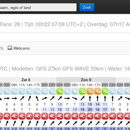
Zoek
Fans: 28 | Tijd: 00h22 07/08 UTC+2 | Overdag: 07h17 
1)
Webcams
TC
|
Modellen: GFS 27km GFS WAVE 50km
| Water: 1
Zat 8
Zon 9
2h
05h
08h
11h
14h
17h
20h
23h
02h
05h
08h
11h
14h
17h
20h
23h
02h
05
4
6
4
6
6
4
7
9
10
7
7
13
15
14
11
7
3
3
4
8
6
7
7
5
11
13
15
12
13
16
20
18
17
10
6
4
.7
2.5
2.4
2.3
2.2
2.4
2.8
3
2.9
2.8
2.7
2.6
2.8
3
3
2.9
2.7
2.5