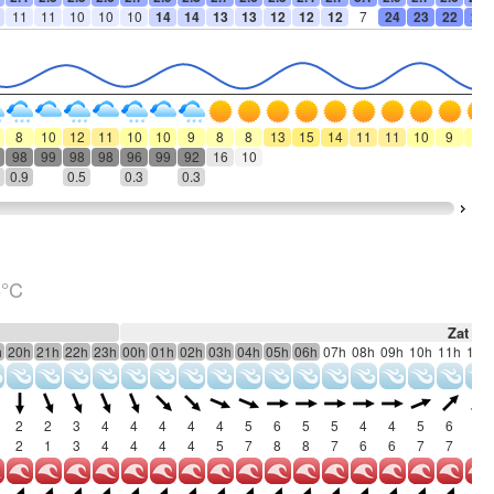
11
11
10
10
10
14
14
13
13
12
12
12
7
24
23
22
21
8
10
12
11
10
10
9
8
8
13
15
14
11
11
10
9
10
98
99
98
98
96
99
92
16
10
0.9
0.5
0.3
0.3
6°C
Zat 8
h
20h
21h
22h
23h
00h
01h
02h
03h
04h
05h
06h
07h
08h
09h
10h
11h
12h
2
2
3
4
4
4
4
4
5
6
5
5
4
4
5
6
6
2
1
3
4
4
4
4
5
7
8
8
7
6
6
7
7
8