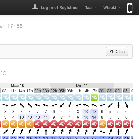
Log in of Registreer
Taal
Wisuki
Aan 17h56
Delen
6°C
Maa 10
Din 11
h
08h
11h
14h
17h
20h
23h
02h
05h
08h
11h
14h
17h
20h
23h
02h
05h
08h
3
3
7
7
7
7
6
4
4
3
10
13
6
5
5
6
6
3
4
10
10
10
11
9
7
4
6
10
14
8
5
5
6
6
2.4
2.5
2.5
2.6
2.7
2.9
2.8
2.7
2.6
2.5
2.4
2.7
3.1
2.9
2.7
2.6
2.6