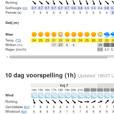
Richting
Golfhoogte (
m
)
0.7
0.7
0.7
0.7
0.7
0.7
0.6
0.6
0.5
0.5
0.4
0.8
0
Periode (s)
7
6
6
6
6
6
5
5
5
5
5
4
1
Getij (m)
Weer
Temp. (
°C
)
24
25
23
21
20
19
20
24
25
26
22
20
2
Wolken (%)
17
27
6
4
28
100
9
Regen (mm/h)
0.9
6.5
6
10 dag voorspelling (1h)
Updated:
18h37
U
Vrij 7
14h
15h
16h
17h
18h
19h
20h
21h
22h
23h
00h
01h
0
Wind
Richting
Gemiddelde (
kn
)
7
8
9
9
8
6
5
5
5
6
7
7
Windstoot (
kn
)
6
8
9
9
8
7
6
7
8
9
9
9