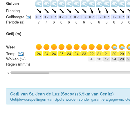
Golven
Richting
Golfhoogte (
m
)
0.7
0.7
0.7
0.7
0.7
0.7
0.7
0.7
0.7
0.7
0.7
0.7
0
Periode (s)
7
7
6
6
6
6
6
6
6
6
6
6
Getij (m)
Weer
Temp. (
°C
)
24
24
24
25
24
24
23
22
21
21
20
20
2
Wolken (%)
4
10
17
24
28
2
Regen (mm/h)
Getij van St. Jean de Luz (Socoa) (5.5km van Cenitz)
Getijdevoorspellingen van Spots worden zonder garantie afgegeven. Gebru