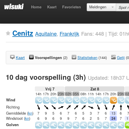
Home
Kaart
Favorieten
Meldingen
Cenitz
Aquitaine
,
Frankrijk
Fans: 448 | Tijd: 0
Kaart
Voorspellingen
(2)
Statistieken
(144)
Getij
(0
10 dag voorspelling (3h)
Updated:
18h37
U
Vrij 7
Zat 8
14h
17h
20h
23h
02h
05h
08h
11h
14h
17h
20h
23h
0
Wind
Richting
Gemiddelde (
kn
)
7
9
5
6
7
6
5
3
7
6
13
6
Windstoot (
kn
)
6
9
6
9
9
7
6
2
5
7
24
7
1
Golven