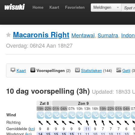
Home
Kaart
Favorieten
Meldingen
Macaronis Right
Mentawai
,
Sumatra
,
Indon
Overdag: 06h24 Aan 18h27
Kaart
Voorspellingen
(2)
Statistieken
(144)
Getij
(3
10 dag voorspelling (3h)
Updated:
18h33
U
Zat 8
Zon 9
19h
22h
01h
04h
07h
10h
13h
16h
19h
22h
01h
04h
0
Wind
Richting
Gemiddelde (
kn
)
9
8
9
9
9
9
11
9
7
7
7
6
Windstoot (
kn
)
14
15
15
15
15
11
11
10
11
10
11
10