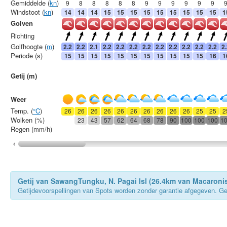
Gemiddelde (
kn
)
9
8
8
8
8
8
9
9
9
9
9
9
Windstoot (
kn
)
14
14
14
15
15
15
15
15
15
15
15
15
1
Golven
Richting
Golfhoogte (
m
)
2.2
2.2
2.1
2.2
2.2
2.2
2.2
2.2
2.2
2.2
2.2
2.2
2
Periode (s)
15
15
15
15
15
15
15
15
15
15
15
16
1
Getij (m)
Weer
Temp. (
°C
)
26
26
26
26
26
26
26
26
26
26
25
25
2
Wolken (%)
23
43
57
62
64
68
78
90
100
100
100
1
Regen (mm/h)
Getij van SawangTungku, N. Pagai Isl (26.4km van Macaronis
Getijdevoorspellingen van Spots worden zonder garantie afgegeven. Gebru