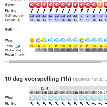
Golven
Richting
Golfhoogte (
m
)
2.2
2.2
2.2
2.2
2.2
2.2
2.1
2.1
2
2
2
1.9
Periode (s)
15
15
15
15
16
16
16
15
15
15
15
14
1
Getij (m)
Weer
Temp. (
°C
)
26
26
26
26
25
28
29
28
26
25
25
24
2
Wolken (%)
57
68
100
100
100
100
100
58
99
87
92
9
Regen (mm/h)
10 dag voorspelling (1h)
Updated:
18h33
U
Zat 8
19h
20h
21h
22h
23h
00h
01h
02h
03h
04h
05h
06h
0
Wind
Richting