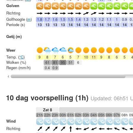
Golven
Richting
Golfhoogte (
m
)
1.8
1.7
1.6
1.5
1.5
1.4
1.3
1.3
1.2
1.1
1
0.9
0
Periode (s)
13
13
13
13
14
14
14
14
14
14
14
14
1
Getij (m)
Weer
Temp. (
°C
)
9
8
7
6
5
7
10
11
9
8
6
5
Wolken (%)
61
81
95
51
6
Regen (mm/h)
0.4
0.9
10 dag voorspelling (1h)
Updated:
06h51
U
Zat 8
21h
22h
23h
00h
01h
02h
03h
04h
05h
06h
07h
08h
0
Wind
Richting