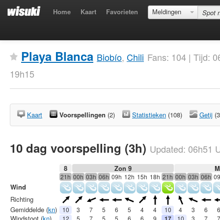
Home
Kaart
Favorieten
Meldingen
Playa Blanca
Biobío
,
Chili
Fans: 104 | Tijd:
19h15
Kaart
Voorspellingen
(2)
Statistieken
(108)
Getij
(3
10 dag voorspelling (3h)
Updated:
06h51
U
8
Zon 9
M
21h
00h
03h
06h
09h
12h
15h
18h
21h
00h
03h
06h
0
Wind
Richting
Gemiddelde (
kn
)
10
3
7
5
6
5
4
4
10
4
3
6
Windstoot (
kn
)
12
5
7
5
5
6
6
9
17
10
3
7