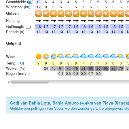
Gemiddelde (
kn
)
10
6
4
3
4
5
7
7
6
5
5
5
Windstoot (
kn
)
12
9
6
5
5
6
7
6
5
5
5
5
Golven
Richting
Golfhoogte (
m
)
1.8
1.7
1.7
1.7
1.7
1.6
1.6
1.6
1.5
1.5
1.5
1.5
1
Periode (s)
13
13
13
13
13
13
13
13
13
13
14
14
1
Getij (m)
Weer
Temp. (
°C
)
9
9
8
8
8
8
7
7
7
6
6
6
Wolken (%)
24
45
61
70
75
81
88
95
95
86
70
5
Regen (mm/h)
0.4
0.6
0.8
0.9
0.7
0.3
Getij van Bahia Lota, Bahia Arauco (4.4km van Playa Blanca
Getijdevoorspellingen van Spots worden zonder garantie afgegeven. Gebru