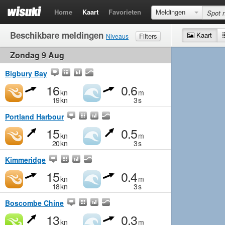
Home
Kaart
Favorieten
Meldingen
Beschikbare meldingen
Kaart
Filters
Niveaus
Zondag 9 Aug
Wind
Matig
Matig
Middelmatig
Krachtig
Golven
Matig
Klein
Middelmatig
Groot
Bigbury Bay
16
0.6
kn
m
19
kn
3
s
Portland Harbour
15
0.5
kn
m
20
kn
3
s
Kimmeridge
15
0.4
kn
m
18
kn
3
s
Boscombe Chine
13
0.3
kn
m