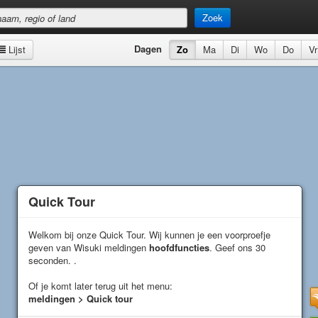
Zoek
Dagen
Lijst
Zo
Ma
Di
Wo
Do
Vr
Quick Tour
Quick Tour
Welkom bij onze Quick Tour. Wij kunnen je een voorproefje
Welkom bij onze Quick Tour. Wij kunnen je een voorproefje
geven van Wisuki meldingen
geven van Wisuki meldingen
hoofdfuncties
hoofdfuncties
. Geef ons 30
. Geef ons 30
seconden. .
seconden. .
Of je komt later terug uit het menu:
Of je komt later terug uit het menu:
meldingen > Quick tour
meldingen > Quick tour