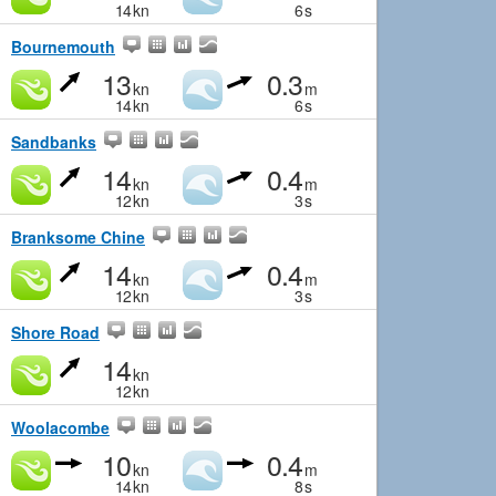
14
kn
6
s
Bournemouth
13
0.3
kn
m
14
kn
6
s
Sandbanks
14
0.4
kn
m
12
kn
3
s
Branksome Chine
14
0.4
kn
m
12
kn
3
s
Shore Road
14
kn
12
kn
Woolacombe
10
0.4
kn
m
14
kn
8
s