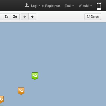
Log in of Registreer
Taal
Wisuki
Za
Zo
Delen