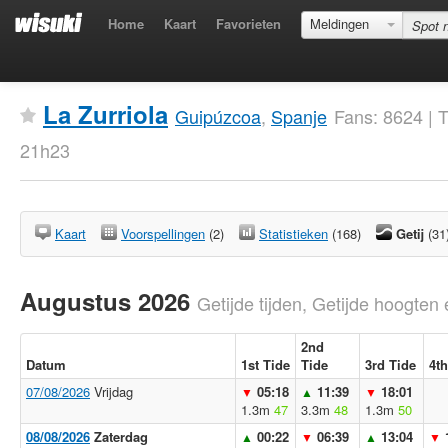
Home
Kaart
Favorieten
Meldingen
La Zurriola
Guipúzcoa
,
Spanje
Fans: 8624 | 
21h23
Kaart
Voorspellingen
(2)
Statistieken
(168)
Getij
(31
Augustus 2026
Getijde tijden, Getijde hoogten 
2nd
Datum
1st Tide
Tide
3rd Tide
4th
07/08/2026
Vrijdag
05:18
11:39
18:01
▼
▲
▼
1.3m
47
3.3m
48
1.3m
50
08/08/2026
Zaterdag
00:22
06:39
13:04
▲
▼
▲
▼