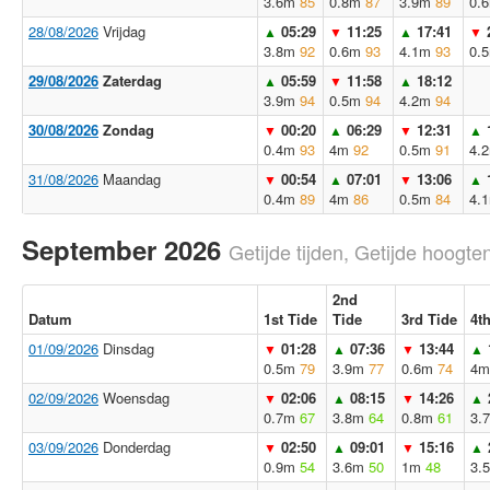
3.6m
85
0.8m
87
3.9m
89
0.
28/08/2026
Vrijdag
05:29
11:25
17:41
▲
▼
▲
▼
3.8m
92
0.6m
93
4.1m
93
0.
29/08/2026
Zaterdag
05:59
11:58
18:12
▲
▼
▲
3.9m
94
0.5m
94
4.2m
94
30/08/2026
Zondag
00:20
06:29
12:31
▼
▲
▼
▲
0.4m
93
4m
92
0.5m
91
4.
31/08/2026
Maandag
00:54
07:01
13:06
▼
▲
▼
▲
0.4m
89
4m
86
0.5m
84
4.
September 2026
Getijde tijden, Getijde hoogten
2nd
Datum
1st Tide
Tide
3rd Tide
4t
01/09/2026
Dinsdag
01:28
07:36
13:44
▼
▲
▼
▲
0.5m
79
3.9m
77
0.6m
74
4m
02/09/2026
Woensdag
02:06
08:15
14:26
▼
▲
▼
▲
0.7m
67
3.8m
64
0.8m
61
3.
03/09/2026
Donderdag
02:50
09:01
15:16
▼
▲
▼
▲
0.9m
54
3.6m
50
1m
48
3.