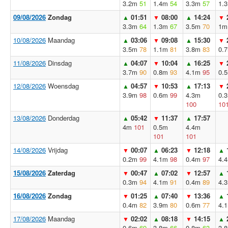
3.2m
51
1.4m
54
3.3m
57
1.
09/08/2026
Zondag
01:51
08:00
14:24
▲
▼
▲
▼
3.3m
64
1.3m
67
3.5m
70
1m
10/08/2026
Maandag
03:06
09:08
15:30
▲
▼
▲
▼
3.5m
78
1.1m
81
3.8m
83
0.
11/08/2026
Dinsdag
04:07
10:04
16:25
▲
▼
▲
▼
3.7m
90
0.8m
93
4.1m
95
0.
12/08/2026
Woensdag
04:57
10:53
17:13
▲
▼
▲
▼
3.9m
98
0.6m
99
4.3m
0.
100
10
13/08/2026
Donderdag
05:42
11:37
17:57
▲
▼
▲
4m
101
0.5m
4.4m
101
101
14/08/2026
Vrijdag
00:07
06:23
12:18
▼
▲
▼
▲
0.2m
99
4.1m
98
0.4m
97
4.
15/08/2026
Zaterdag
00:47
07:02
12:57
▼
▲
▼
▲
0.3m
94
4.1m
91
0.4m
89
4.
16/08/2026
Zondag
01:25
07:40
13:36
▼
▲
▼
▲
0.4m
82
3.9m
80
0.6m
77
4.
17/08/2026
Maandag
02:02
08:18
14:15
▼
▲
▼
▲
0.6m
69
3.8m
66
0.8m
63
3.