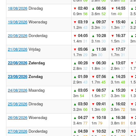
18/08/2026
Dinsdag
02:40
08:56
14:55
▼
▲
▼
▲
0.9m
56
3.6m
52
1m
49
3.
19/08/2026
Woensdag
03:19
09:37
15:40
▼
▲
▼
▲
1.2m
43
3.3m
39
1.3m
37
3.
20/08/2026
Donderdag
04:05
10:28
16:37
▼
▲
▼
▲
1.4m
31
3.1m
30
1.5m
29
3m
21/08/2026
Vrijdag
05:06
11:38
17:57
▼
▲
▼
1.7m
29
3m
30
1.7m
31
22/08/2026
Zaterdag
00:28
06:30
13:07
▲
▼
▲
▼
2.8m
32
1.8m
34
2.9m
37
1.
23/08/2026
Zondag
01:59
07:56
14:25
▲
▼
▲
▼
2.9m
43
1.7m
45
3.1m
48
1.
24/08/2026
Maandag
03:05
08:57
15:20
▲
▼
▲
▼
3m
54
1.5m
57
3.3m
59
1.
25/08/2026
Dinsdag
03:50
09:41
16:02
▲
▼
▲
▼
3.2m
66
1.3m
69
3.5m
72
1m
26/08/2026
Woensdag
04:27
10:18
16:38
▲
▼
▲
▼
3.4m
77
1m
79
3.8m
81
0.
27/08/2026
Donderdag
04:59
10:52
17:10
▲
▼
▲
▼