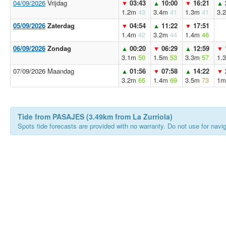
04/09/2026
Vrijdag
03:43
10:00
16:21
▼
▲
▼
▲
1.2m
43
3.4m
41
1.3m
41
3.
05/09/2026
Zaterdag
04:54
11:22
17:51
▼
▲
▼
1.4m
42
3.2m
44
1.4m
46
06/09/2026
Zondag
00:20
06:29
12:59
▲
▼
▲
▼
3.1m
50
1.5m
53
3.3m
57
1.
07/09/2026 Maandag
01:56
07:58
14:22
▲
▼
▲
▼
3.2m
65
1.4m
69
3.5m
73
1m
Tide from PASAJES (3.49km from La Zurriola)
Spots tide forecasts are provided with no warranty. Do not use for naviga