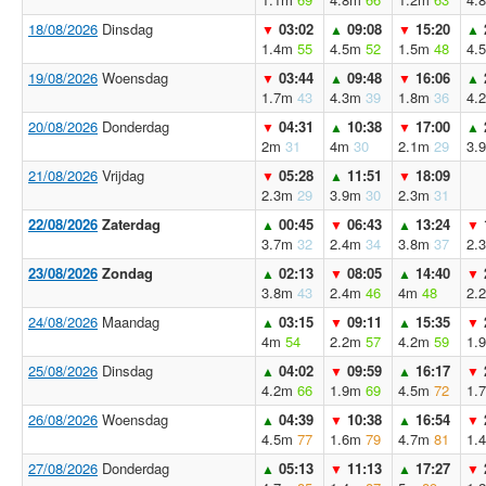
18/08/2026
Dinsdag
03:02
09:08
15:20
▼
▲
▼
▲
1.4m
55
4.5m
52
1.5m
48
4.
19/08/2026
Woensdag
03:44
09:48
16:06
▼
▲
▼
▲
1.7m
43
4.3m
39
1.8m
36
4.
20/08/2026
Donderdag
04:31
10:38
17:00
▼
▲
▼
▲
2m
31
4m
30
2.1m
29
3.
21/08/2026
Vrijdag
05:28
11:51
18:09
▼
▲
▼
2.3m
29
3.9m
30
2.3m
31
22/08/2026
Zaterdag
00:45
06:43
13:24
▲
▼
▲
▼
3.7m
32
2.4m
34
3.8m
37
2.
23/08/2026
Zondag
02:13
08:05
14:40
▲
▼
▲
▼
3.8m
43
2.4m
46
4m
48
2.
24/08/2026
Maandag
03:15
09:11
15:35
▲
▼
▲
▼
4m
54
2.2m
57
4.2m
59
1.
25/08/2026
Dinsdag
04:02
09:59
16:17
▲
▼
▲
▼
4.2m
66
1.9m
69
4.5m
72
1.
26/08/2026
Woensdag
04:39
10:38
16:54
▲
▼
▲
▼
4.5m
77
1.6m
79
4.7m
81
1.
27/08/2026
Donderdag
05:13
11:13
17:27
▲
▼
▲
▼