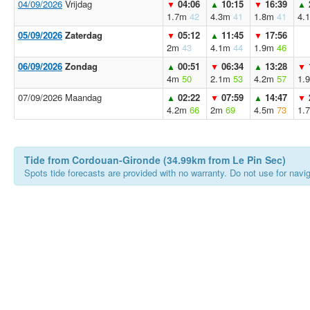
04/09/2026
Vrijdag
04:06
10:15
16:39
▼
▲
▼
▲
1.7m
42
4.3m
41
1.8m
41
4.
05/09/2026
Zaterdag
05:12
11:45
17:56
▼
▲
▼
2m
43
4.1m
44
1.9m
46
06/09/2026
Zondag
00:51
06:34
13:28
▲
▼
▲
▼
4m
50
2.1m
53
4.2m
57
1.
07/09/2026 Maandag
02:22
07:59
14:47
▲
▼
▲
▼
4.2m
66
2m
69
4.5m
73
1.
Tide from Cordouan-Gironde (34.99km from Le Pin Sec)
Spots tide forecasts are provided with no warranty. Do not use for naviga