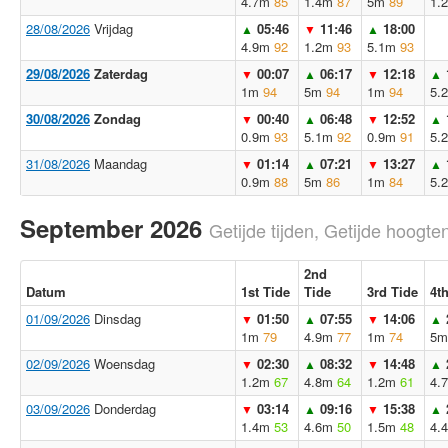
4.7m
85
1.4m
87
5m
89
1.
28/08/2026
Vrijdag
05:46
11:46
18:00
▲
▼
▲
4.9m
92
1.2m
93
5.1m
93
29/08/2026
Zaterdag
00:07
06:17
12:18
▼
▲
▼
▲
1m
94
5m
94
1m
94
5.
30/08/2026
Zondag
00:40
06:48
12:52
▼
▲
▼
▲
0.9m
93
5.1m
92
0.9m
91
5.
31/08/2026
Maandag
01:14
07:21
13:27
▼
▲
▼
▲
0.9m
88
5m
86
1m
84
5.
September 2026
Getijde tijden, Getijde hoogten
2nd
Datum
1st Tide
Tide
3rd Tide
4t
01/09/2026
Dinsdag
01:50
07:55
14:06
▼
▲
▼
▲
1m
79
4.9m
77
1m
74
5m
02/09/2026
Woensdag
02:30
08:32
14:48
▼
▲
▼
▲
1.2m
67
4.8m
64
1.2m
61
4.
03/09/2026
Donderdag
03:14
09:16
15:38
▼
▲
▼
▲
1.4m
53
4.6m
50
1.5m
48
4.