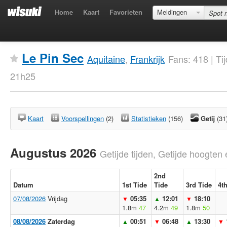
Home
Kaart
Favorieten
Meldingen
Le Pin Sec
Aquitaine
,
Frankrijk
Fans: 418 | T
21h25
Kaart
Voorspellingen
(2)
Statistieken
(156)
Getij
(31
Augustus 2026
Getijde tijden, Getijde hoogten 
2nd
Datum
1st Tide
Tide
3rd Tide
4t
07/08/2026
Vrijdag
05:35
12:01
18:10
▼
▲
▼
1.8m
47
4.2m
49
1.8m
50
08/08/2026
Zaterdag
00:51
06:48
13:30
▲
▼
▲
▼