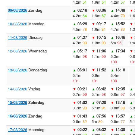
4.2m
51
1.9m
54
4.2m
57
1.
09/08/2026
Zondag
02:18
08:06
14:48
▲
▼
▲
▼
4.2m
64
1.9m
67
4.4m
70
1.
10/08/2026
Maandag
03:29
09:17
15:52
▲
▼
▲
▼
4.5m
78
1.6m
81
4.7m
83
1.
11/08/2026
Dinsdag
04:27
10:15
16:46
▲
▼
▲
▼
4.7m
90
1.3m
93
5m
95
1m
12/08/2026
Woensdag
05:17
11:06
17:34
▲
▼
▲
▼
4.9m
98
1.1m
99
5.3m
0.
100
10
13/08/2026
Donderdag
06:01
11:52
18:18
▲
▼
▲
5.1m
0.9m
5.4m
101
101
100
14/08/2026
Vrijdag
00:21
06:42
12:35
▼
▲
▼
▲
0.7m
99
5.1m
98
0.8m
97
5.
15/08/2026
Zaterdag
01:02
07:20
13:16
▼
▲
▼
▲
0.7m
93
5.1m
91
0.8m
88
5.
16/08/2026
Zondag
01:43
07:56
13:57
▼
▲
▼
▲
0.8m
82
5m
80
0.9m
77
5.
17/08/2026
Maandag
02:22
08:32
14:38
▼
▲
▼
▲
1.1m
69
4.8m
66
1.2m
63
4.