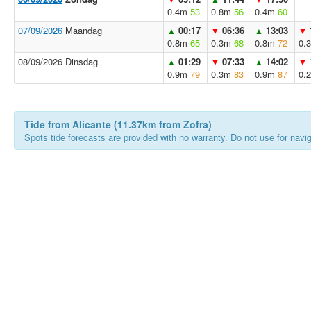
0.4m
53
0.8m
56
0.4m
60
07/09/2026
Maandag
00:17
06:36
13:03
▲
▼
▲
▼
0.8m
65
0.3m
68
0.8m
72
0.
08/09/2026 Dinsdag
01:29
07:33
14:02
▲
▼
▲
▼
0.9m
79
0.3m
83
0.9m
87
0.
Tide from Alicante (11.37km from Zofra)
Spots tide forecasts are provided with no warranty. Do not use for naviga