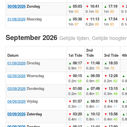
30/08/2026
Zondag
05:03
10:41
17:19
▲
▼
▲
▼
1m
93
0.1m
92
1m
90
0.
31/08/2026
Maandag
05:38
11:13
17:54
▲
▼
▲
▼
1m
87
0.2m
85
1m
83
0.
September 2026
Getijde tijden, Getijde hoogten
2nd
Datum
1st Tide
Tide
3rd Tide
4t
01/09/2026
Dinsdag
06:17
11:48
18:33
▲
▼
▲
0.9m
77
0.2m
75
1m
72
02/09/2026
Woensdag
00:15
06:59
12:28
▼
▲
▼
▲
0.2m
68
0.9m
65
0.2m
62
0.
03/09/2026
Donderdag
01:00
07:49
13:15
▼
▲
▼
▲
0.2m
55
0.8m
51
0.3m
48
0.
04/09/2026
Vrijdag
01:57
08:51
14:18
▼
▲
▼
▲
0.3m
43
0.8m
42
0.4m
41
0.
05/09/2026
Zaterdag
03:20
10:12
15:58
▼
▲
▼
▲
0.4m
42
0.8m
44
0.4m
45
0.
06/09/2026
Zondag
05:12
11:44
17:50
▼
▲
▼