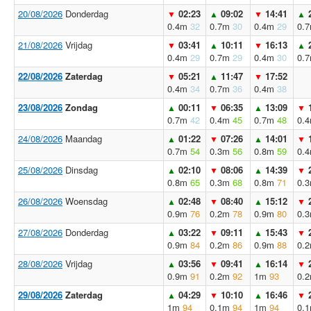
20/08/2026
Donderdag
02:23
09:02
14:41
▼
▲
▼
▲
0.4m
32
0.7m
30
0.4m
29
0.
21/08/2026
Vrijdag
03:41
10:11
16:13
▼
▲
▼
▲
0.4m
29
0.7m
29
0.4m
30
0.
22/08/2026
Zaterdag
05:21
11:47
17:52
▼
▲
▼
0.4m
34
0.7m
36
0.4m
38
23/08/2026
Zondag
00:11
06:35
13:09
▲
▼
▲
▼
0.7m
42
0.4m
45
0.7m
48
0.
24/08/2026
Maandag
01:22
07:26
14:01
▲
▼
▲
▼
0.7m
54
0.3m
56
0.8m
59
0.
25/08/2026
Dinsdag
02:10
08:06
14:39
▲
▼
▲
▼
0.8m
65
0.3m
68
0.8m
71
0.
26/08/2026
Woensdag
02:48
08:40
15:12
▲
▼
▲
▼
0.9m
76
0.2m
78
0.9m
80
0.
27/08/2026
Donderdag
03:22
09:11
15:43
▲
▼
▲
▼
0.9m
84
0.2m
86
0.9m
88
0.
28/08/2026
Vrijdag
03:56
09:41
16:14
▲
▼
▲
▼
0.9m
91
0.2m
92
1m
93
0.
29/08/2026
Zaterdag
04:29
10:10
16:46
▲
▼
▲
▼
1m
94
0.1m
94
1m
94
0.