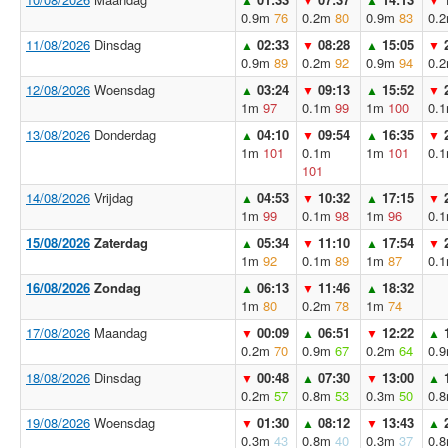
0.9m
76
0.2m
80
0.9m
83
0.
11/08/2026
Dinsdag
02:33
08:28
15:05
▲
▼
▲
▼
0.9m
89
0.2m
92
0.9m
94
0.
12/08/2026
Woensdag
03:24
09:13
15:52
▲
▼
▲
▼
1m
97
0.1m
99
1m
100
0.
13/08/2026
Donderdag
04:10
09:54
16:35
▲
▼
▲
▼
1m
101
0.1m
1m
101
0.
101
14/08/2026
Vrijdag
04:53
10:32
17:15
▲
▼
▲
▼
1m
99
0.1m
98
1m
96
0.
15/08/2026
Zaterdag
05:34
11:10
17:54
▲
▼
▲
▼
1m
92
0.1m
89
1m
87
0.
16/08/2026
Zondag
06:13
11:46
18:32
▲
▼
▲
1m
80
0.2m
78
1m
74
17/08/2026
Maandag
00:09
06:51
12:22
▼
▲
▼
▲
0.2m
70
0.9m
67
0.2m
64
0.
18/08/2026
Dinsdag
00:48
07:30
13:00
▼
▲
▼
▲
0.2m
57
0.8m
53
0.3m
50
0.
19/08/2026
Woensdag
01:30
08:12
13:43
▼
▲
▼
▲
0.3m
43
0.8m
40
0.3m
37
0.