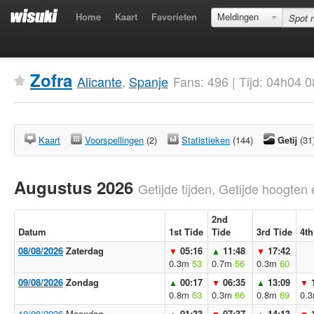
Home
Kaart
Favorieten
Meldingen
Zofra
Alicante
,
Spanje
Fans: 496 | Tijd: 04h04
Kaart
Voorspellingen
(2)
Statistieken
(144)
Getij
(31
Augustus 2026
Getijde tijden, Getijde hoogten 
2nd
Datum
1st Tide
Tide
3rd Tide
4th
08/08/2026
Zaterdag
05:16
11:48
17:42
▼
▲
▼
0.3m
53
0.7m
56
0.3m
60
09/08/2026
Zondag
00:17
06:35
13:09
▲
▼
▲
▼
0.8m
63
0.3m
66
0.8m
69
0.
10/08/2026
Maandag
01:33
07:37
14:13
▲
▼
▲
▼