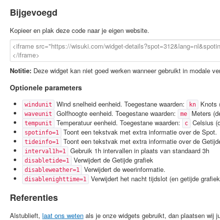
Bijgevoegd
Kopieer en plak deze code naar je eigen website.
Notitie:
Deze widget kan niet goed werken wanneer gebruikt in modale ven
Optionele parameters
Wind snelheid eenheid. Toegestane waarden:
Knots (
windunit
kn
Golfhoogte eenheid. Toegestane waarden:
Meters (de
waveunit
me
Temperatuur eenheid. Toegestane waarden:
Celsius (d
tempunit
c
Toont een tekstvak met extra informatie over de Spot.
spotinfo=1
Toont een tekstvak met extra informatie over de Getijde
tideinfo=1
Gebruik 1h intervallen in plaats van standaard 3h
interval1h=1
Verwijdert de Getijde grafiek
disabletide=1
Verwijdert de weerinformatie.
disableweather=1
Verwijdert het nacht tijdslot (en getijde grafiek
disablenighttime=1
Referenties
Alstublieft,
laat ons weten
als je onze widgets gebruikt, dan plaatsen wij jul