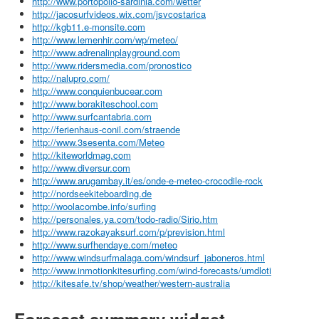
http://www.portopollo-sardinia.com/wetter
http://jacosurfvideos.wix.com/jsvcostarica
http://kgb11.e-monsite.com
http://www.lemenhir.com/wp/meteo/
http://www.adrenalinplayground.com
http://www.ridersmedia.com/pronostico
http://nalupro.com/
http://www.conquienbucear.com
http://www.borakiteschool.com
http://www.surfcantabria.com
http://ferienhaus-conil.com/straende
http://www.3sesenta.com/Meteo
http://kiteworldmag.com
http://www.diversur.com
http://www.arugambay.it/es/onde-e-meteo-crocodile-rock
http://nordseekiteboarding.de
http://woolacombe.info/surfing
http://personales.ya.com/todo-radio/Sirio.htm
http://www.razokayaksurf.com/p/prevision.html
http://www.surfhendaye.com/meteo
http://www.windsurfmalaga.com/windsurf_jaboneros.html
http://www.inmotionkitesurfing.com/wind-forecasts/umdloti
http://kitesafe.tv/shop/weather/western-australia