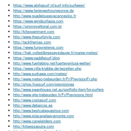
https://www.alohasurf.nl/surf-info/surfweer/
https://www.ferienwohnungsonne.de
http://www.guadeloupevacancesloc.fr
https://www.windsurfasia.com
https://promovelitoral.com.br
http://kitexperiment.com
http://www.thesurfstyle.com
http://jackthemax.com
https://www.furgoneteros.com
https://hak.voileslibrespaysdauge.fr/maree-meteo/
https://www.paddlesurf.blog
http://www.fuerteblog.net/fuerteventura-wetter/
https://www.villa-krabbe.de/gezeiten.php
http://www.surkawa.com/meteo/
http://www.meteo-trebeurden.fr/Fr/PrevisionFr.php
http://shop.frussurf.com/previsiones
http://www.swanhouse.net.au/portfolio-item/for-surfers
http://www.gite-trebeurden.fr/Fr/Previsions.html
http://www.costasurf.com
http://www.debarcos.es
http://www.bestcalaguastour.com
http://www.islacanelaayamonte.com
http://www.canelariders.com
http://kiteessaouira.com