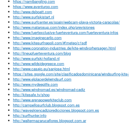
https://namibangling.com
https://www.aventuroo.com
http://www.dsboatt.com
http://www.surfskistart.nl
http://www.surfcenter.es/spain/webcam-playa-victoria-caracolas/
http://www.matarosup.com/index.php/previsiones
http://www.fuertexclusive-fuerteventura.com/fuerteventura-infos
http://www.imaginecarilo.com
http://www.kitesurfnapoli.com/#!meteo/c1sdf
http://www.coronation-industries.de/kite-windvorhersagen.html
http://lineupfuerteventura.com/blog
http://www.surfski-holland.nl
http://www.wildsidegreece.com
http://www.casajo.eu/sanjose.html
https://sites.google.com/site/clasificadosdominicana/windsurfing-kite
http://www.elplacerdelwindsurf.com
http://www.mydeeplife.com
http://www.windnomad.es/windnomad-cadiz
http://kitesafe.tv/shop
http://www.arenapowerkiteclub.com
http://campellosurfclub.blogspot.com.es
http://waveskiencadizpredicciones.blogspot.com.es
http://surfhunter.info
http://waltermazarucaflores.blogspot.com.ar