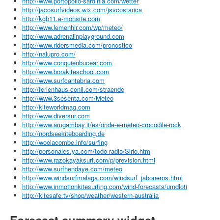
http://www.portopollo-sardinia.com/wetter
http://jacosurfvideos.wix.com/jsvcostarica
http://kgb11.e-monsite.com
http://www.lemenhir.com/wp/meteo/
http://www.adrenalinplayground.com
http://www.ridersmedia.com/pronostico
http://nalupro.com/
http://www.conquienbucear.com
http://www.borakiteschool.com
http://www.surfcantabria.com
http://ferienhaus-conil.com/straende
http://www.3sesenta.com/Meteo
http://kiteworldmag.com
http://www.diversur.com
http://www.arugambay.it/es/onde-e-meteo-crocodile-rock
http://nordseekiteboarding.de
http://woolacombe.info/surfing
http://personales.ya.com/todo-radio/Sirio.htm
http://www.razokayaksurf.com/p/prevision.html
http://www.surfhendaye.com/meteo
http://www.windsurfmalaga.com/windsurf_jaboneros.html
http://www.inmotionkitesurfing.com/wind-forecasts/umdloti
http://kitesafe.tv/shop/weather/western-australia