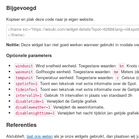
Bijgevoegd
Kopieer en plak deze code naar je eigen website.
Notitie:
Deze widget kan niet goed werken wanneer gebruikt in modale ven
Optionele parameters
Wind snelheid eenheid. Toegestane waarden:
Knots (
windunit
kn
Golfhoogte eenheid. Toegestane waarden:
Meters (de
waveunit
me
Temperatuur eenheid. Toegestane waarden:
Celsius (d
tempunit
c
Toont een tekstvak met extra informatie over de Spot.
spotinfo=1
Toont een tekstvak met extra informatie over de Getijde
tideinfo=1
Gebruik 1h intervallen in plaats van standaard 3h
interval1h=1
Verwijdert de Getijde grafiek
disabletide=1
Verwijdert de weerinformatie.
disableweather=1
Verwijdert het nacht tijdslot (en getijde grafiek
disablenighttime=1
Referenties
Alstublieft,
laat ons weten
als je onze widgets gebruikt, dan plaatsen wij jul