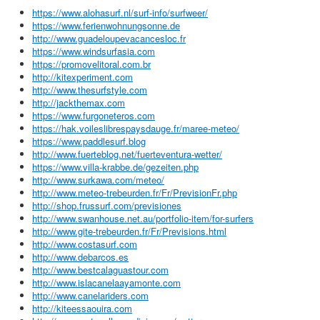
https://www.alohasurf.nl/surf-info/surfweer/
https://www.ferienwohnungsonne.de
http://www.guadeloupevacancesloc.fr
https://www.windsurfasia.com
https://promovelitoral.com.br
http://kitexperiment.com
http://www.thesurfstyle.com
http://jackthemax.com
https://www.furgoneteros.com
https://hak.voileslibrespaysdauge.fr/maree-meteo/
https://www.paddlesurf.blog
http://www.fuerteblog.net/fuerteventura-wetter/
https://www.villa-krabbe.de/gezeiten.php
http://www.surkawa.com/meteo/
http://www.meteo-trebeurden.fr/Fr/PrevisionFr.php
http://shop.frussurf.com/previsiones
http://www.swanhouse.net.au/portfolio-item/for-surfers
http://www.gite-trebeurden.fr/Fr/Previsions.html
http://www.costasurf.com
http://www.debarcos.es
http://www.bestcalaguastour.com
http://www.islacanelaayamonte.com
http://www.canelariders.com
http://kiteessaouira.com