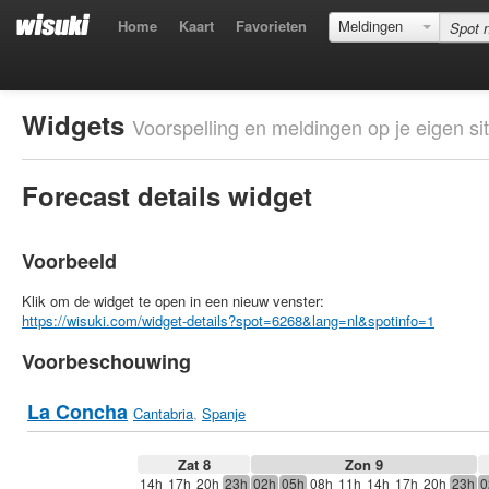
Home
Kaart
Favorieten
Meldingen
Widgets
Voorspelling en meldingen op je eigen sit
Forecast details widget
Voorbeeld
Klik om de widget te open in een nieuw venster:
https://wisuki.com/widget-details?spot=6268&lang=nl&spotinfo=1
Voorbeschouwing