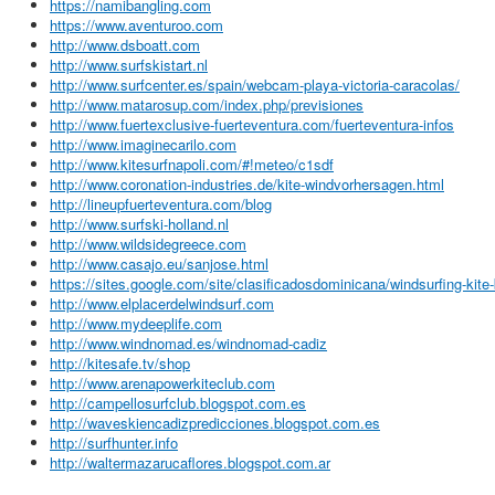
https://namibangling.com
https://www.aventuroo.com
http://www.dsboatt.com
http://www.surfskistart.nl
http://www.surfcenter.es/spain/webcam-playa-victoria-caracolas/
http://www.matarosup.com/index.php/previsiones
http://www.fuertexclusive-fuerteventura.com/fuerteventura-infos
http://www.imaginecarilo.com
http://www.kitesurfnapoli.com/#!meteo/c1sdf
http://www.coronation-industries.de/kite-windvorhersagen.html
http://lineupfuerteventura.com/blog
http://www.surfski-holland.nl
http://www.wildsidegreece.com
http://www.casajo.eu/sanjose.html
https://sites.google.com/site/clasificadosdominicana/windsurfing-kite
http://www.elplacerdelwindsurf.com
http://www.mydeeplife.com
http://www.windnomad.es/windnomad-cadiz
http://kitesafe.tv/shop
http://www.arenapowerkiteclub.com
http://campellosurfclub.blogspot.com.es
http://waveskiencadizpredicciones.blogspot.com.es
http://surfhunter.info
http://waltermazarucaflores.blogspot.com.ar