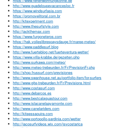
https://www.ferienwohnungsonne.de
http://www.guadeloupevacancesloc.fr
https://www.windsurfasia.com
https://promovelitoral.com.br
http://kitexperiment.com
http://www.thesurfstyle.com
http://jackthemax.com
https://www.furgoneteros.com
https://hak.voileslibrespaysdauge.fr/maree-meteo/
https://www.paddlesurf.blog
http://www.fuerteblog.net/fuerteventura-wetter/
https://www.villa-krabbe.de/gezeiten.php
http://www.surkawa.com/meteo/
http://www.meteo-trebeurden.fr/Fr/PrevisionFr.php
http://shop.frussurf.com/previsiones
http://www.swanhouse.net.au/portfolio-item/for-surfers
http://www.gite-trebeurden.fr/Fr/Previsions.html
http://www.costasurf.com
http://www.debarcos.es
http://www.bestcalaguastour.com
http://www.islacanelaayamonte.com
http://www.canelariders.com
http://kiteessaouira.com
http://www.portopollo-sardinia.com/wetter
http://jacosurfvideos.wix.com/jsvcostarica