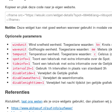
Kopieer en plak deze code naar je eigen website.
Notitie:
Deze widget kan niet goed werken wanneer gebruikt in modale ven
Optionele parameters
Wind snelheid eenheid. Toegestane waarden:
Knots (
windunit
kn
Golfhoogte eenheid. Toegestane waarden:
Meters (de
waveunit
me
Temperatuur eenheid. Toegestane waarden:
Celsius (d
tempunit
c
Toont een tekstvak met extra informatie over de Spot.
spotinfo=1
Toont een tekstvak met extra informatie over de Getijde
tideinfo=1
Gebruik 1h intervallen in plaats van standaard 3h
interval1h=1
Verwijdert de Getijde grafiek
disabletide=1
Verwijdert de weerinformatie.
disableweather=1
Verwijdert het nacht tijdslot (en getijde grafiek
disablenighttime=1
Referenties
Alstublieft,
laat ons weten
als je onze widgets gebruikt, dan plaatsen wij jul
https://www.alohasurf.nl/surf-info/surfweer/