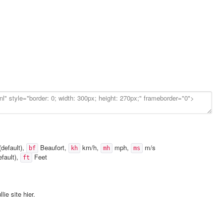
default),
Beaufort,
km/h,
mph,
m/s
bf
kh
mh
ms
fault),
Feet
ft
lie site hier.