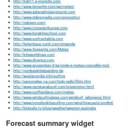
http://kgb11.e-monsite.com
http://www.lemenhir.com/wp/meteo/
http://www.adrenalinplayground.com
http://www.ridersmedia.com/pronostico
http://nalupro.com/
http://www.conquienbucear.com
http://www.borakiteschool.com
http://www.surfcantabria.com
http://ferienhaus-conil.com/straende
http://www.3sesenta.com/Meteo
http://kiteworldmag.com
http://www.diversur.com
http://www.arugambay.it/es/onde-e-meteo-crocodile-rock
http://nordseekiteboarding.de
http://woolacombe.info/surfing
http://personales.ya.com/todo-radio/Sirio.htm
http://www.razokayaksurf.com/p/prevision.html
http://www.surfhendaye.com/meteo
http://www.windsurfmalaga.com/windsurf_jaboneros.html
http://www.inmotionkitesurfing.com/wind-forecasts/umdloti
http://kitesafe.tv/shop/weather/western-australia
Forecast summary widget