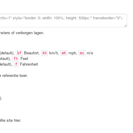
sters of verborgen lagen.
default),
Beaufort,
km/h,
mph,
m/s
bf
kh
mh
ms
fault),
Feet
ft
efault),
Fahrenheit
f
 referentie boei.
).
lie site hier.