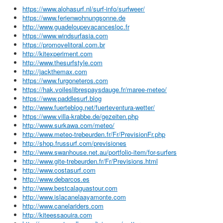
https://www.alohasurf.nl/surf-info/surfweer/
https://www.ferienwohnungsonne.de
http://www.guadeloupevacancesloc.fr
https://www.windsurfasia.com
https://promovelitoral.com.br
http://kitexperiment.com
http://www.thesurfstyle.com
http://jackthemax.com
https://www.furgoneteros.com
https://hak.voileslibrespaysdauge.fr/maree-meteo/
https://www.paddlesurf.blog
http://www.fuerteblog.net/fuerteventura-wetter/
https://www.villa-krabbe.de/gezeiten.php
http://www.surkawa.com/meteo/
http://www.meteo-trebeurden.fr/Fr/PrevisionFr.php
http://shop.frussurf.com/previsiones
http://www.swanhouse.net.au/portfolio-item/for-surfers
http://www.gite-trebeurden.fr/Fr/Previsions.html
http://www.costasurf.com
http://www.debarcos.es
http://www.bestcalaguastour.com
http://www.islacanelaayamonte.com
http://www.canelariders.com
http://kiteessaouira.com