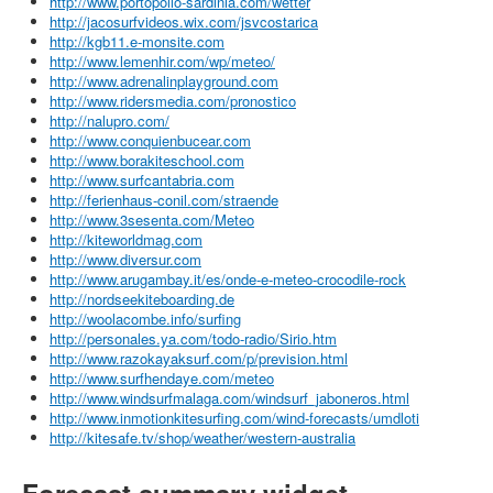
http://www.portopollo-sardinia.com/wetter
http://jacosurfvideos.wix.com/jsvcostarica
http://kgb11.e-monsite.com
http://www.lemenhir.com/wp/meteo/
http://www.adrenalinplayground.com
http://www.ridersmedia.com/pronostico
http://nalupro.com/
http://www.conquienbucear.com
http://www.borakiteschool.com
http://www.surfcantabria.com
http://ferienhaus-conil.com/straende
http://www.3sesenta.com/Meteo
http://kiteworldmag.com
http://www.diversur.com
http://www.arugambay.it/es/onde-e-meteo-crocodile-rock
http://nordseekiteboarding.de
http://woolacombe.info/surfing
http://personales.ya.com/todo-radio/Sirio.htm
http://www.razokayaksurf.com/p/prevision.html
http://www.surfhendaye.com/meteo
http://www.windsurfmalaga.com/windsurf_jaboneros.html
http://www.inmotionkitesurfing.com/wind-forecasts/umdloti
http://kitesafe.tv/shop/weather/western-australia