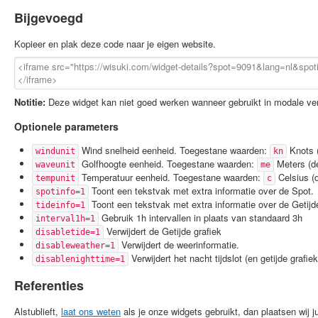
Bijgevoegd
Kopieer en plak deze code naar je eigen website.
Notitie:
Deze widget kan niet goed werken wanneer gebruikt in modale ven
Optionele parameters
Wind snelheid eenheid. Toegestane waarden:
Knots (
windunit
kn
Golfhoogte eenheid. Toegestane waarden:
Meters (de
waveunit
me
Temperatuur eenheid. Toegestane waarden:
Celsius (d
tempunit
c
Toont een tekstvak met extra informatie over de Spot.
spotinfo=1
Toont een tekstvak met extra informatie over de Getijde
tideinfo=1
Gebruik 1h intervallen in plaats van standaard 3h
interval1h=1
Verwijdert de Getijde grafiek
disabletide=1
Verwijdert de weerinformatie.
disableweather=1
Verwijdert het nacht tijdslot (en getijde grafiek
disablenighttime=1
Referenties
Alstublieft,
laat ons weten
als je onze widgets gebruikt, dan plaatsen wij jul