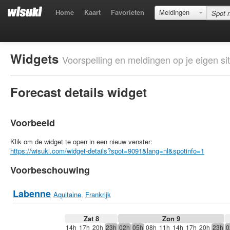
Home
Kaart
Favorieten
Meldingen
Widgets
Voorspelling en meldingen op je eigen sit
Forecast details widget
Voorbeeld
Klik om de widget te open in een nieuw venster:
https://wisuki.com/widget-details?spot=9091&lang=nl&spotinfo=1
Voorbeschouwing