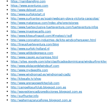
https://namibangling.com
https://www.aventuroo.com
http://www.dsboatt.com
http://www.surfskistart.nl
http://www.surfcenter.es/spain/webcam-playa-victoria-caracolas/
http://www.matarosup.com/index.php/previsiones
http://www.fuertexclusive-fuerteventura.com/fuerteventura-infos
http://www.imaginecarilo.com
http://www.kitesurfnapoli.com/#!meteo/c1sdf
http://www.coronation-industries.de/kite-windvorhersagen.html
http://lineupfuerteventura.com/blog
http://www.surfski-holland.nl
http://www.wildsidegreece.com
http://www.casajo.eu/sanjose.html
https://sites.google.com/site/clasificadosdominicana/windsurfing-kite
http://www.elplacerdelwindsurf.com
http://www.mydeeplife.com
http://www.windnomad.es/windnomad-cadiz
http://kitesafe.tv/shop
http://www.arenapowerkiteclub.com
http://campellosurfclub.blogspot.com.es
http://waveskiencadizpredicciones.blogspot.com.es
http://surfhunter.info
http://waltermazarucaflores.blogspot.com.ar