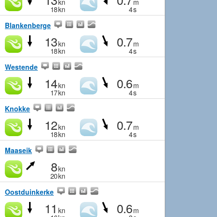
kn
m
18
kn
4
s
Blankenberge
13
0.7
kn
m
18
kn
4
s
Westende
14
0.6
kn
m
17
kn
4
s
Knokke
12
0.7
kn
m
18
kn
4
s
Maaseik
8
kn
20
kn
Oostduinkerke
11
0.6
kn
m