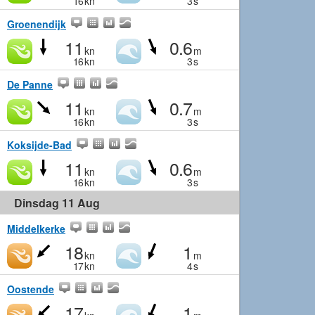
16
kn
3
s
Groenendijk
11
0.6
kn
m
16
kn
3
s
De Panne
11
0.7
kn
m
16
kn
3
s
Koksijde-Bad
11
0.6
kn
m
16
kn
3
s
Dinsdag 11 Aug
Middelkerke
18
1
kn
m
17
kn
4
s
Oostende
17
1