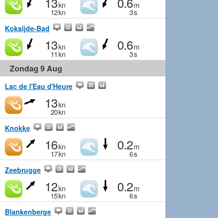
13
0.6
kn
m
12
kn
3
s
Koksijde-Bad
13
0.6
kn
m
11
kn
3
s
Zondag 9 Aug
Lac de l'Eau d'Heure
13
kn
20
kn
Knokke
16
0.2
kn
m
17
kn
6
s
Zeebrugge
12
0.2
kn
m
15
kn
6
s
Blankenberge