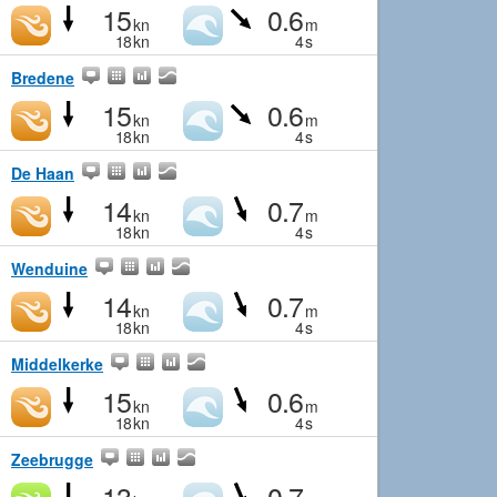
15
0.6
kn
m
18
kn
4
s
Bredene
15
0.6
kn
m
18
kn
4
s
De Haan
14
0.7
kn
m
18
kn
4
s
Wenduine
14
0.7
kn
m
18
kn
4
s
Middelkerke
15
0.6
kn
m
18
kn
4
s
Zeebrugge
13
0.7