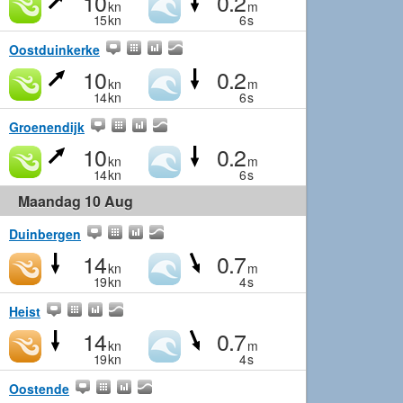
10
0.2
kn
m
15
kn
6
s
Oostduinkerke
10
0.2
kn
m
14
kn
6
s
Groenendijk
10
0.2
kn
m
14
kn
6
s
Maandag 10 Aug
Duinbergen
14
0.7
kn
m
19
kn
4
s
Heist
14
0.7
kn
m
19
kn
4
s
Oostende