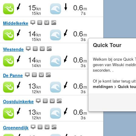
15
0.6
kn
m
15
kn
7
s
Middelkerke
14
0.6
kn
m
15
kn
3
s
Quick Tour
Westende
14
0.6
Welkom bij onze Quick T
kn
m
geven van Wisuki meld
14
kn
3
s
seconden. .
De Panne
Of je komt later terug ui
13
0.6
meldingen > Quick tou
kn
m
12
kn
3
s
Oostduinkerke
13
0.6
kn
m
12
kn
3
s
Groenendijk