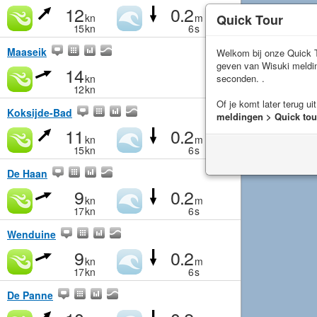
12
0.2
Quick Tour
kn
m
15
kn
6
s
Maaseik
Welkom bij onze Quick T
geven van Wisuki meld
14
seconden. .
kn
12
kn
Of je komt later terug ui
Koksijde-Bad
meldingen > Quick tou
11
0.2
kn
m
15
kn
6
s
De Haan
9
0.2
kn
m
17
kn
6
s
Wenduine
9
0.2
kn
m
17
kn
6
s
De Panne