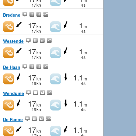
kn
m
17
kn
4
s
Bredene
17
1
kn
m
17
kn
4
s
Westende
17
1
kn
m
17
kn
4
s
De Haan
17
1.1
kn
m
16
kn
4
s
Wenduine
17
1.1
kn
m
16
kn
4
s
De Panne
17
1.1
kn
m
17
kn
4
s