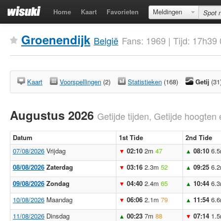
Home
Kaart
Favorieten
Meldingen
Groenendijk
België
Fans: 1969 | Tijd: 17h3
Kaart
Voorspellingen
(2)
Statistieken
(168)
Getij
(31
Augustus 2026
Getijde tijden, Getijde hoogten 
Datum
1st Tide
2nd Tide
07/08/2026
Vrijdag
02:10
2m
47
08:10
6.
▼
▲
08/08/2026
Zaterdag
03:16
2.3m
52
09:25
6.
▼
▲
09/08/2026
Zondag
04:40
2.4m
65
10:44
6.
▼
▲
10/08/2026
Maandag
06:06
2.1m
79
11:54
6.
▼
▲
11/08/2026
Dinsdag
00:23
7m
88
07:14
1.
▲
▼