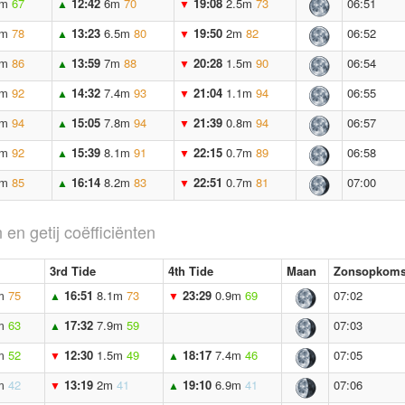
7m
67
12:42
6m
70
19:08
2.5m
73
06:51
▲
▼
2m
78
13:23
6.5m
80
19:50
2m
82
06:52
▲
▼
6m
86
13:59
7m
88
20:28
1.5m
90
06:54
▲
▼
2m
92
14:32
7.4m
93
21:04
1.1m
94
06:55
▲
▼
9m
94
15:05
7.8m
94
21:39
0.8m
94
06:57
▲
▼
7m
92
15:39
8.1m
91
22:15
0.7m
89
06:58
▲
▼
7m
85
16:14
8.2m
83
22:51
0.7m
81
07:00
▲
▼
 en getij coëfficiënten
3rd Tide
4th Tide
Maan
Zonsopkoms
m
75
16:51
8.1m
73
23:29
0.9m
69
07:02
▲
▼
m
63
17:32
7.9m
59
07:03
▲
m
52
12:30
1.5m
49
18:17
7.4m
46
07:05
▼
▲
m
42
13:19
2m
41
19:10
6.9m
41
07:06
▼
▲