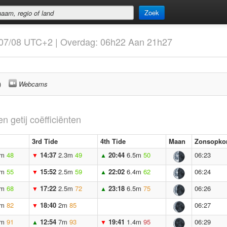
Zoek
9 07/08 UTC+2 | Overdag: 06h22 Aan 21h27
)
Webcams
en getij coëfficiënten
3rd Tide
4th Tide
Maan
Zonsopko
5m
48
14:37
2.3m
49
20:44
6.5m
50
06:23
▼
▲
2m
55
15:52
2.5m
59
22:02
6.4m
62
06:24
▼
▲
3m
68
17:22
2.5m
72
23:18
6.5m
75
06:26
▼
▲
6m
82
18:40
2m
85
06:27
▼
5m
91
12:54
7m
93
19:41
1.4m
95
06:29
▲
▼