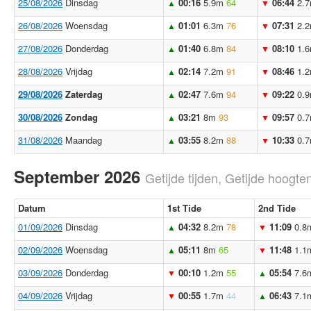
25/08/2026
Dinsdag
00:16
5.9m
64
06:44
2.
▲
▼
26/08/2026
Woensdag
01:01
6.3m
76
07:31
2.
▲
▼
27/08/2026
Donderdag
01:40
6.8m
84
08:10
1.
▲
▼
28/08/2026
Vrijdag
02:14
7.2m
91
08:46
1.
▲
▼
29/08/2026
Zaterdag
02:47
7.6m
94
09:22
0.
▲
▼
30/08/2026
Zondag
03:21
8m
93
09:57
0.
▲
▼
31/08/2026
Maandag
03:55
8.2m
88
10:33
0.
▲
▼
September 2026
Getijde tijden, Getijde hoogten
Datum
1st Tide
2nd Tide
01/09/2026
Dinsdag
04:32
8.2m
78
11:09
0.8
▲
▼
02/09/2026
Woensdag
05:11
8m
65
11:48
1.1
▲
▼
03/09/2026
Donderdag
00:10
1.2m
55
05:54
7.6
▼
▲
04/09/2026
Vrijdag
00:55
1.7m
44
06:43
7.1
▼
▲