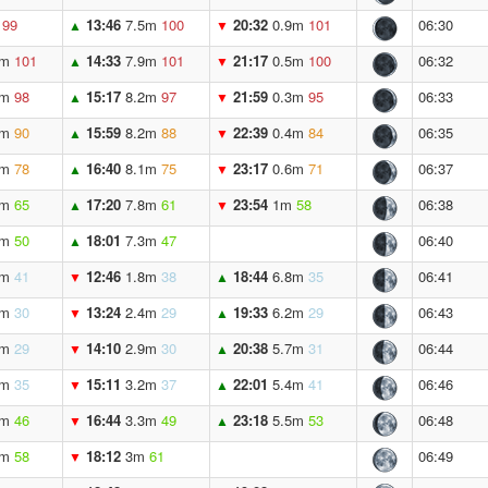
99
13:46
7.5m
100
20:32
0.9m
101
06:30
▲
▼
5m
101
14:33
7.9m
101
21:17
0.5m
100
06:32
▲
▼
3m
98
15:17
8.2m
97
21:59
0.3m
95
06:33
▲
▼
3m
90
15:59
8.2m
88
22:39
0.4m
84
06:35
▲
▼
5m
78
16:40
8.1m
75
23:17
0.6m
71
06:37
▲
▼
8m
65
17:20
7.8m
61
23:54
1m
58
06:38
▲
▼
3m
50
18:01
7.3m
47
06:40
▲
9m
41
12:46
1.8m
38
18:44
6.8m
35
06:41
▼
▲
3m
30
13:24
2.4m
29
19:33
6.2m
29
06:43
▼
▲
8m
29
14:10
2.9m
30
20:38
5.7m
31
06:44
▼
▲
4m
35
15:11
3.2m
37
22:01
5.4m
41
06:46
▼
▲
3m
46
16:44
3.3m
49
23:18
5.5m
53
06:48
▼
▲
6m
58
18:12
3m
61
06:49
▼