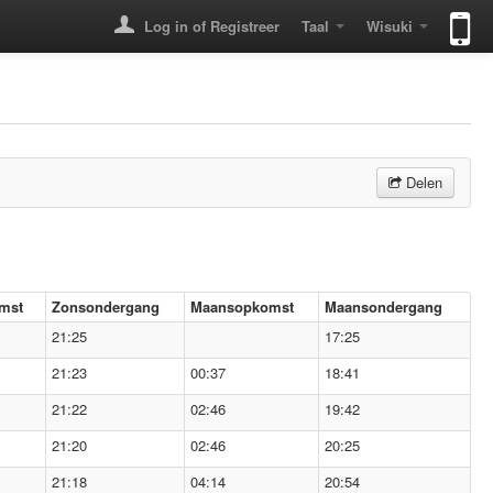
Log in of Registreer
Taal
Wisuki
Delen
mst
Zonsondergang
Maansopkomst
Maansondergang
21:25
17:25
21:23
00:37
18:41
21:22
02:46
19:42
21:20
02:46
20:25
21:18
04:14
20:54