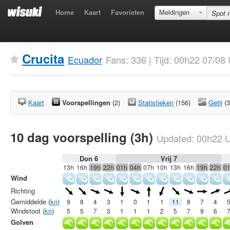
Home
Kaart
Favorieten
Meldingen
Crucita
Ecuador
Fans: 336 | Tijd: 00h22 07/0
Kaart
Voorspellingen
(2)
Statistieken
(156)
Getij
(3
10 dag voorspelling (3h)
Updated:
00h22
U
Don 6
Vrij 7
13h
16h
19h
22h
01h
04h
07h
10h
13h
16h
19h
22h
0
Wind
Richting
Gemiddelde (
kn
)
9
8
4
3
1
0
1
1
11
8
7
4
Windstoot (
kn
)
5
5
7
3
1
1
1
2
5
7
9
6
Golven