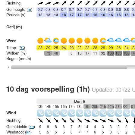
Richting
Golfhoogte (
m
)
0.7
0.8
0.8
0.7
0.7
0.7
0.7
0.7
0.8
0.8
0.8
0.8
0
Periode (s)
13
13
13
18
17
17
16
16
16
16
16
16
1
Getij (m)
Weer
Temp. (
°C
)
28
29
25
24
23
23
23
28
29
29
26
24
2
Wolken (%)
73
48
8
15
17
11
32
100
100
100
7
Regen (mm/h)
10 dag voorspelling (1h)
Updated:
00h22
U
Don 6
13h
14h
15h
16h
17h
18h
19h
20h
21h
22h
23h
00h
0
Wind
Richting
Gemiddelde (
kn
)
9
9
8
8
7
5
4
4
3
3
2
2
Windstoot (
kn
)
5
5
5
5
6
7
7
6
5
3
3
2