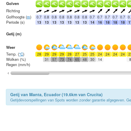
Golven
Richting
Golfhoogte (
m
)
0.7
0.8
0.8
0.8
0.8
0.8
0.8
0.7
0.7
0.7
0.7
0.7
0
Periode (s)
13
13
13
13
13
13
13
14
16
18
18
18
1
Getij (m)
Weer
Temp. (
°C
)
28
29
29
29
28
27
25
25
24
24
24
24
2
Wolken (%)
31
57
73
74
65
48
30
14
Regen (mm/h)
Getij van Manta, Ecuador (19.6km van Crucita)
Getijdevoorspellingen van Spots worden zonder garantie afgegeven. Gebru