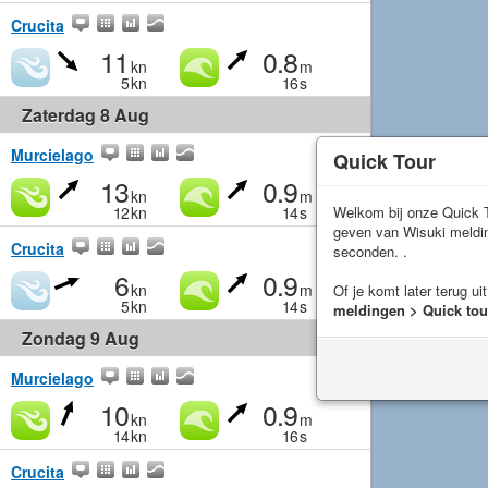
Crucita
11
0.8
kn
m
5
kn
16
s
Zaterdag 8 Aug
Murcielago
Quick Tour
13
0.9
kn
m
12
kn
14
s
Welkom bij onze Quick T
geven van Wisuki meld
Crucita
seconden. .
6
0.9
kn
m
Of je komt later terug ui
5
kn
14
s
meldingen > Quick tou
Zondag 9 Aug
Murcielago
10
0.9
kn
m
14
kn
16
s
Crucita