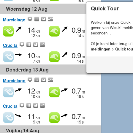
6
kn
16
s
Quick Tour
Woensdag 12 Aug
Murcielago
Welkom bij onze Quick T
14
0.9
geven van Wisuki meld
kn
m
seconden. .
12
kn
14
s
Of je komt later terug ui
Crucita
meldingen > Quick tou
10
0.9
kn
m
7
kn
14
s
Donderdag 13 Aug
Murcielago
12
0.7
kn
m
10
kn
19
s
Crucita
11
0.7
kn
m
9
kn
19
s
Vrijdag 14 Aug