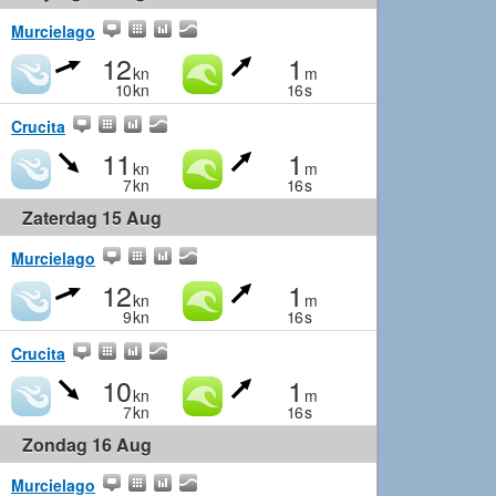
Murcielago
12
1
kn
m
10
kn
16
s
Crucita
11
1
kn
m
7
kn
16
s
Zaterdag 15 Aug
Murcielago
12
1
kn
m
9
kn
16
s
Crucita
10
1
kn
m
7
kn
16
s
Zondag 16 Aug
Murcielago