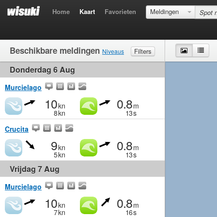
Home
Kaart
Favorieten
Meldingen
Beschikbare meldingen
Kaart
Lijst
Filters
Niveaus
Donderdag 6 Aug
Wind
Matig
Matig
Middelmatig
Krachtig
Golven
Matig
Klein
Middelmatig
Groot
Murcielago
10
0.8
kn
m
8
kn
13
s
Crucita
9
0.8
kn
m
5
kn
13
s
Vrijdag 7 Aug
Murcielago
10
0.8
kn
m
7
kn
16
s