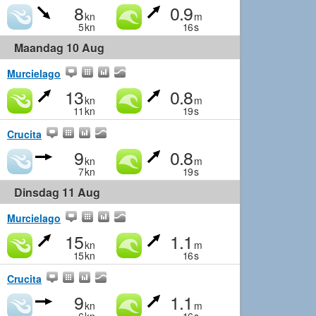
8
0.9
kn
m
5
kn
16
s
Maandag 10 Aug
Murcielago
13
0.8
kn
m
11
kn
19
s
Crucita
9
0.8
kn
m
7
kn
19
s
Dinsdag 11 Aug
Murcielago
15
1.1
kn
m
15
kn
16
s
Crucita
9
1.1
kn
m