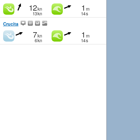
12
1
kn
m
13
kn
14
s
Crucita
7
1
kn
m
6
kn
14
s