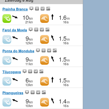
Zaterdag 8 Aug
Prainha Branca
10
1.6
kn
m
21
kn
16
s
Farol da Moela
9
1.5
kn
m
12
kn
16
s
Ponta do Monduba
9
1.5
kn
m
11
kn
16
s
Tijucopava
6
1.5
kn
m
13
kn
16
s
Pitangueiras
9
1.4
kn
m
10
kn
16
s