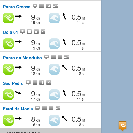
Ponta Grossa
9
0.5
kn
m
19
kn
11
s
Boia 01
9
0.5
kn
m
19
kn
11
s
Ponta do Monduba
9
0.5
kn
m
18
kn
8
s
São Pedro
9
0.5
kn
m
17
kn
11
s
Farol da Moela
8
0.5
kn
m
16
kn
8
s