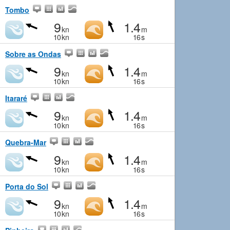
Tombo
9
1.4
kn
m
10
kn
16
s
Sobre as Ondas
9
1.4
kn
m
10
kn
16
s
Itararé
9
1.4
kn
m
10
kn
16
s
Quebra-Mar
9
1.4
kn
m
10
kn
16
s
Porta do Sol
9
1.4
kn
m
10
kn
16
s