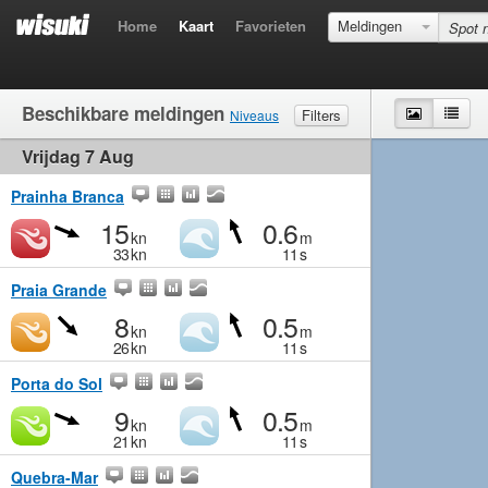
Home
Kaart
Favorieten
Meldingen
Beschikbare meldingen
Kaart
Lijst
Filters
Niveaus
Vrijdag 7 Aug
Wind
Matig
Matig
Middelmatig
Krachtig
Golven
Matig
Klein
Middelmatig
Groot
Prainha Branca
15
0.6
kn
m
33
kn
11
s
Praia Grande
8
0.5
kn
m
26
kn
11
s
Porta do Sol
9
0.5
kn
m
21
kn
11
s
Quebra-Mar