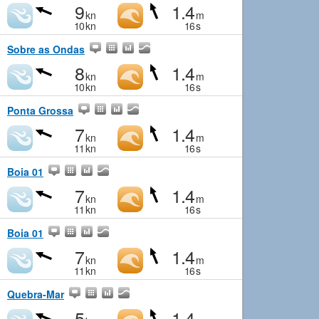
9
1.4
kn
m
10
kn
16
s
Sobre as Ondas
8
1.4
kn
m
10
kn
16
s
Ponta Grossa
7
1.4
kn
m
11
kn
16
s
Boia 01
7
1.4
kn
m
11
kn
16
s
Boia 01
7
1.4
kn
m
11
kn
16
s
Quebra-Mar
5
1.4