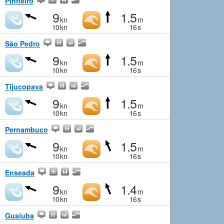
Pinheiro
9
1.5
kn
m
10
kn
16
s
São Pedro
9
1.5
kn
m
10
kn
16
s
Tijucopava
9
1.5
kn
m
10
kn
16
s
Pernambuco
9
1.5
kn
m
10
kn
16
s
Enseada
9
1.4
kn
m
10
kn
16
s
Guaiuba