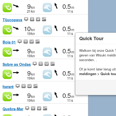
9
0.5
kn
m
21
kn
11
s
Tijucopava
10
0.5
kn
m
19
kn
11
s
Quick Tour
Boia 01
9
0.5
Welkom bij onze Quick T
kn
m
geven van Wisuki meld
19
kn
11
s
seconden. .
Sobre as Ondas
Of je komt later terug ui
9
0.5
meldingen > Quick tou
kn
m
19
kn
11
s
Itararé
9
0.5
kn
m
19
kn
11
s
Quebra-Mar