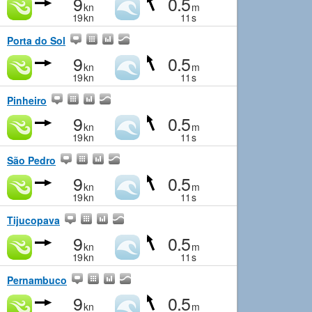
9
0.5
kn
m
19
kn
11
s
Porta do Sol
9
0.5
kn
m
19
kn
11
s
Pinheiro
9
0.5
kn
m
19
kn
11
s
São Pedro
9
0.5
kn
m
19
kn
11
s
Tijucopava
9
0.5
kn
m
19
kn
11
s
Pernambuco
9
0.5
kn
m