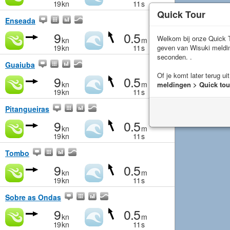
19
kn
11
s
Quick Tour
Enseada
9
0.5
Welkom bij onze Quick T
kn
m
geven van Wisuki meld
19
kn
11
s
seconden. .
Guaiuba
Of je komt later terug ui
9
0.5
kn
m
meldingen > Quick tou
19
kn
11
s
Pitangueiras
9
0.5
kn
m
19
kn
11
s
Tombo
9
0.5
kn
m
19
kn
11
s
Sobre as Ondas
9
0.5
kn
m
19
kn
11
s