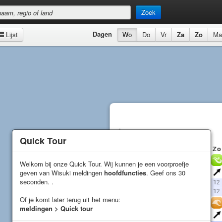
Zoek
Dagen
Lijst
Wo
Do
Vr
Za
Zo
Ma
San Mateo
Voorspelling
Quick Tour
Quick Tour
Do
Vr
Za
Zo
Wind
Welkom bij onze Quick Tour. Wij kunnen je een voorproefje
Welkom bij onze Quick Tour. Wij kunnen je een voorproefje
geven van Wisuki meldingen
geven van Wisuki meldingen
hoofdfuncties
hoofdfuncties
. Geef ons 30
. Geef ons 30
Richting
seconden. .
seconden. .
Gemiddelde (
kn
)
10
10
13
12
Windstoot (
kn
)
8
8
12
12
Of je komt later terug uit het menu:
Of je komt later terug uit het menu:
Golven
meldingen > Quick tour
meldingen > Quick tour
Richting