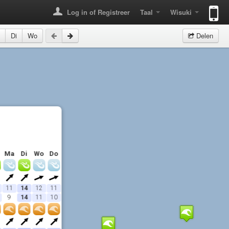
Log in of Registreer
Taal
Wisuki
Di
Wo
Delen
Ma
Di
Wo
Do
11
14
12
11
9
14
11
10