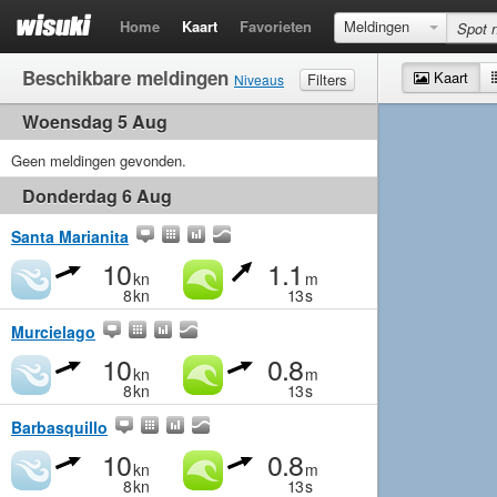
Home
Kaart
Favorieten
Meldingen
Beschikbare meldingen
Kaart
Filters
Niveaus
Woensdag 5 Aug
Wind
Matig
Matig
Middelmatig
Krachtig
Golven
Geen meldingen gevonden.
Matig
Klein
Middelmatig
Groot
Donderdag 6 Aug
Santa Marianita
10
1.1
kn
m
8
kn
13
s
Murcielago
10
0.8
kn
m
8
kn
13
s
Barbasquillo
10
0.8
kn
m
8
kn
13
s