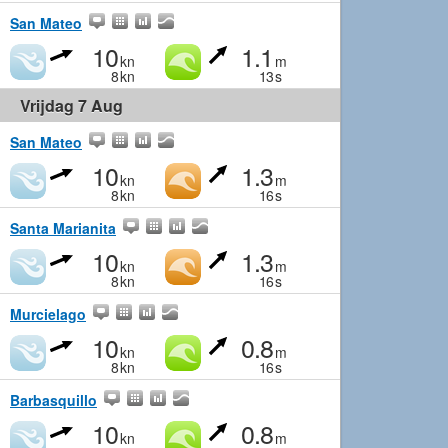
San Mateo
10
1.1
kn
m
8
kn
13
s
Vrijdag 7 Aug
San Mateo
10
1.3
kn
m
8
kn
16
s
Santa Marianita
10
1.3
kn
m
8
kn
16
s
Murcielago
10
0.8
kn
m
8
kn
16
s
Barbasquillo
10
0.8
kn
m