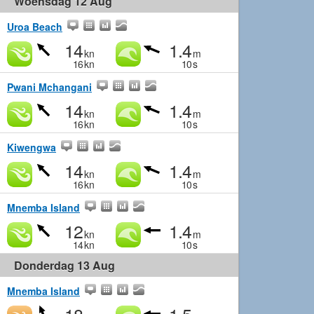
Woensdag 12 Aug
Uroa Beach
14
1.4
kn
m
16
kn
10
s
Pwani Mchangani
14
1.4
kn
m
16
kn
10
s
Kiwengwa
14
1.4
kn
m
16
kn
10
s
Mnemba Island
12
1.4
kn
m
14
kn
10
s
Donderdag 13 Aug
Mnemba Island