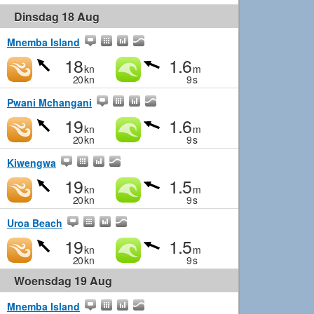
Dinsdag 18 Aug
Mnemba Island
18
1.6
kn
m
20
kn
9
s
Pwani Mchangani
19
1.6
kn
m
20
kn
9
s
Kiwengwa
19
1.5
kn
m
20
kn
9
s
Uroa Beach
19
1.5
kn
m
20
kn
9
s
Woensdag 19 Aug
Mnemba Island