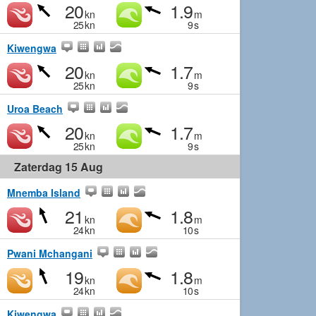
20
1.9
kn
m
25
kn
9
s
Kiwengwa
20
1.7
kn
m
25
kn
9
s
Uroa Beach
20
1.7
kn
m
25
kn
9
s
Zaterdag 15 Aug
Mnemba Island
21
1.8
kn
m
24
kn
10
s
Pwani Mchangani
19
1.8
kn
m
24
kn
10
s
Kiwengwa