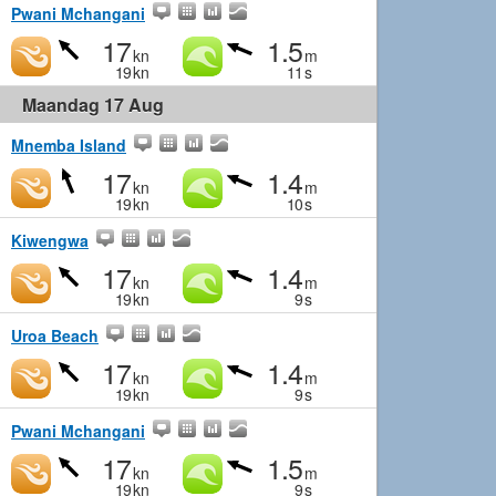
Pwani Mchangani
17
1.5
kn
m
19
kn
11
s
Maandag 17 Aug
Mnemba Island
17
1.4
kn
m
19
kn
10
s
Kiwengwa
17
1.4
kn
m
19
kn
9
s
Uroa Beach
17
1.4
kn
m
19
kn
9
s
Pwani Mchangani
17
1.5
kn
m
19
kn
9
s