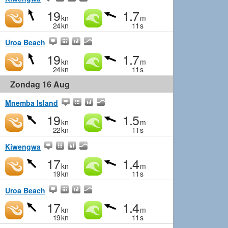
19
1.7
kn
m
24
kn
11
s
Uroa Beach
19
1.7
kn
m
24
kn
11
s
Zondag 16 Aug
Mnemba Island
19
1.5
kn
m
22
kn
11
s
Kiwengwa
17
1.4
kn
m
19
kn
11
s
Uroa Beach
17
1.4
kn
m
19
kn
11
s