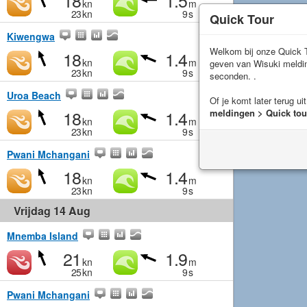
18
1.5
kn
m
23
kn
9
s
Quick Tour
Kiwengwa
Welkom bij onze Quick T
18
1.4
kn
m
geven van Wisuki meld
23
kn
9
s
seconden. .
Uroa Beach
Of je komt later terug ui
18
1.4
meldingen > Quick tou
kn
m
23
kn
9
s
Pwani Mchangani
18
1.4
kn
m
23
kn
9
s
Vrijdag 14 Aug
Mnemba Island
21
1.9
kn
m
25
kn
9
s
Pwani Mchangani