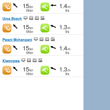
15
1.4
kn
m
18
kn
9
s
Uroa Beach
15
1.3
kn
m
18
kn
9
s
Pwani Mchangani
15
1.4
kn
m
18
kn
9
s
Kiwengwa
15
1.3
kn
m
18
kn
9
s