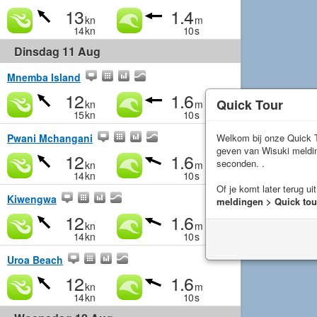
13
1.4
kn
m
14
kn
10
s
Dinsdag 11 Aug
Mnemba Island
12
1.6
Quick Tour
kn
m
15
kn
10
s
Pwani Mchangani
Welkom bij onze Quick T
geven van Wisuki meld
12
1.6
seconden. .
kn
m
14
kn
10
s
Of je komt later terug ui
Kiwengwa
meldingen > Quick tou
12
1.6
kn
m
14
kn
10
s
Uroa Beach
12
1.6
kn
m
14
kn
10
s