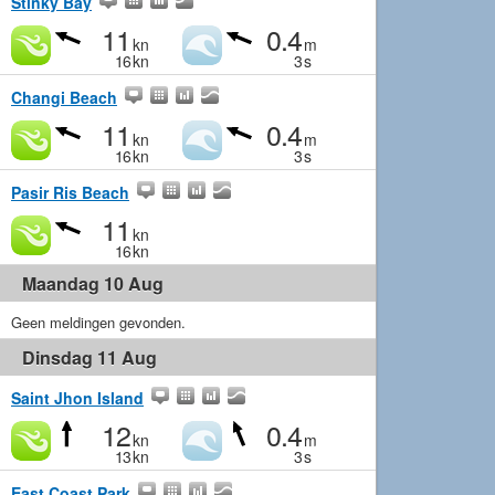
Stinky Bay
11
0.4
kn
m
16
kn
3
s
Changi Beach
11
0.4
kn
m
16
kn
3
s
Pasir Ris Beach
11
kn
16
kn
Maandag 10 Aug
Geen meldingen gevonden.
Dinsdag 11 Aug
Saint Jhon Island
12
0.4
kn
m
13
kn
3
s
East Coast Park