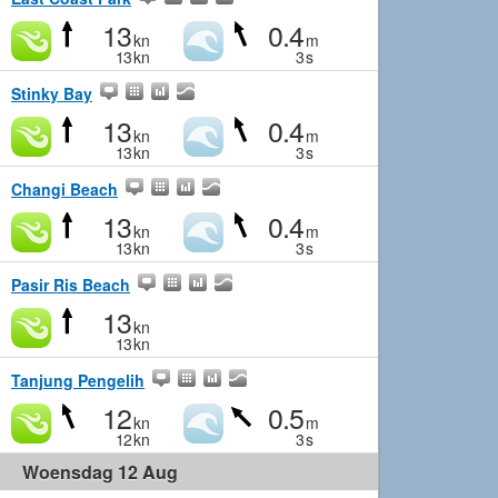
13
0.4
kn
m
13
kn
3
s
Stinky Bay
13
0.4
kn
m
13
kn
3
s
Changi Beach
13
0.4
kn
m
13
kn
3
s
Pasir Ris Beach
13
kn
13
kn
Tanjung Pengelih
12
0.5
kn
m
12
kn
3
s
Woensdag 12 Aug