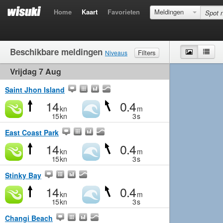
Home
Kaart
Favorieten
Meldingen
Beschikbare meldingen
Kaart
Lijst
Filters
Niveaus
Vrijdag 7 Aug
Wind
Matig
Matig
Middelmatig
Krachtig
Golven
Matig
Klein
Middelmatig
Groot
Saint Jhon Island
14
0.4
kn
m
15
kn
3
s
East Coast Park
14
0.4
kn
m
15
kn
3
s
Stinky Bay
14
0.4
kn
m
15
kn
3
s
Changi Beach