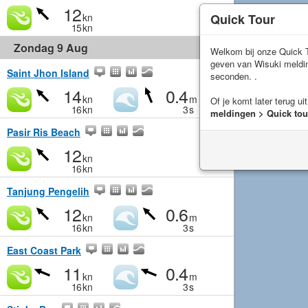
12
Quick Tour
kn
15
kn
Zondag 9 Aug
Welkom bij onze Quick T
geven van Wisuki meld
Saint Jhon Island
seconden. .
14
0.4
kn
m
Of je komt later terug ui
16
kn
3
s
meldingen > Quick tou
Pasir Ris Beach
12
kn
16
kn
Tanjung Pengelih
12
0.6
kn
m
16
kn
3
s
East Coast Park
11
0.4
kn
m
16
kn
3
s