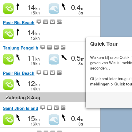
14
0.4
kn
m
15
kn
3
s
Pasir Ris Beach
14
kn
15
kn
Quick Tour
Tanjung Pengelih
11
0.5
Welkom bij onze Quick T
kn
m
geven van Wisuki meld
15
kn
3
s
seconden. .
Pasir Ris Beach
Of je komt later terug ui
12
meldingen > Quick tou
kn
14
kn
Zaterdag 8 Aug
Saint Jhon Island
15
0.4
kn
m
16
kn
3
s