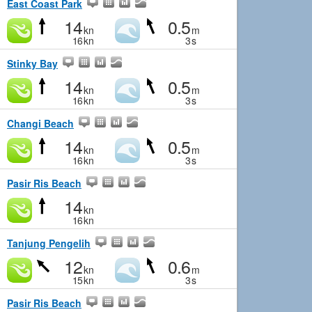
East Coast Park
14
0.5
kn
m
16
kn
3
s
Stinky Bay
14
0.5
kn
m
16
kn
3
s
Changi Beach
14
0.5
kn
m
16
kn
3
s
Pasir Ris Beach
14
kn
16
kn
Tanjung Pengelih
12
0.6
kn
m
15
kn
3
s
Pasir Ris Beach