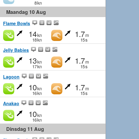
8
kn
Maandag 10 Aug
Flame Bowls
14
1.7
kn
m
18
kn
15
s
Jelly Babies
13
1.7
kn
m
17
kn
15
s
Lagoon
10
1.7
kn
m
16
kn
15
s
Anakao
10
kn
16
kn
Dinsdag 11 Aug