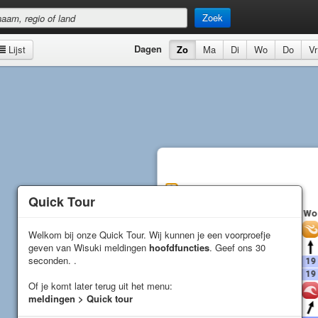
Zoek
Dagen
Lijst
Zo
Ma
Di
Wo
Do
Vr
Lagoon
Voorspelling
Quick Tour
Quick Tour
Zo
Ma
Di
Wo
Wind
Welkom bij onze Quick Tour. Wij kunnen je een voorproefje
Welkom bij onze Quick Tour. Wij kunnen je een voorproefje
geven van Wisuki meldingen
geven van Wisuki meldingen
hoofdfuncties
hoofdfuncties
. Geef ons 30
. Geef ons 30
Richting
seconden. .
seconden. .
Gemiddelde (
kn
)
8
10
17
19
Windstoot (
kn
)
8
16
23
19
Of je komt later terug uit het menu:
Of je komt later terug uit het menu:
Golven
meldingen > Quick tour
meldingen > Quick tour
Richting