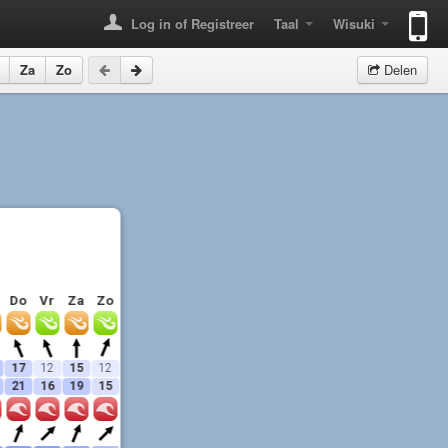
Log in of Registreer
Taal
Wisuki
Za
Zo
Delen
Do
Vr
Za
Zo
17
12
15
12
21
16
19
15