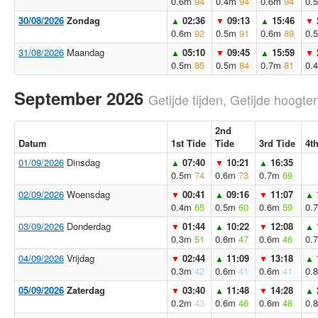
0.6m
94
0.4m
94
0.6m
94
0.
30/08/2026
Zondag
02:36
09:13
15:46
▲
▼
▲
▼
0.6m
92
0.5m
91
0.6m
89
0.
31/08/2026
Maandag
05:10
09:45
15:59
▲
▼
▲
▼
0.5m
85
0.5m
84
0.7m
81
0.
September 2026
Getijde tijden, Getijde hoogten
2nd
Datum
1st Tide
Tide
3rd Tide
4t
01/09/2026
Dinsdag
07:40
10:21
16:35
▲
▼
▲
0.5m
74
0.6m
73
0.7m
69
02/09/2026
Woensdag
00:41
09:16
11:07
▼
▲
▼
▲
0.4m
65
0.5m
60
0.6m
59
0.
03/09/2026
Donderdag
01:44
10:22
12:08
▼
▲
▼
▲
0.3m
51
0.6m
47
0.6m
46
0.
04/09/2026
Vrijdag
02:44
11:09
13:18
▼
▲
▼
▲
0.3m
42
0.6m
41
0.6m
41
0.
05/09/2026
Zaterdag
03:40
11:48
14:28
▼
▲
▼
▲
0.2m
43
0.6m
46
0.6m
48
0.