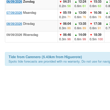
06/09/2026
Zondag
04:31
12:24
15:33
▼
▲
▼
▲
0.2m
56
0.6m
61
0.6m
63
0.
07/09/2026
Maandag
05:19
13:00
16:36
▼
▲
▼
▲
0.2m
71
0.6m
76
0.6m
78
0.
08/09/2026
Dinsdag
06:04
13:35
17:38
▼
▲
▼
▲
0.3m
86
0.6m
89
0.6m
91
0.
09/09/2026 Woensdag
06:46
14:09
18:39
▼
▲
▼
0.3m
96
0.6m
99
0.5m
100
Tide from Carenero (5.43km from Higuerote)
Spots tide forecasts are provided with no warranty. Do not use for naviga