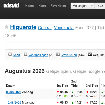
Home
Kaart
Favorieten
Meldingen
Higuerote
Central
,
Venezuela
Fans: 377 | Tij
18h46
Kaart
Voorspellingen
(2)
Statistieken
(144)
Getij
(31
Augustus 2026
Getijde tijden, Getijde hoogten 
2nd
Datum
1st Tide
Tide
3rd Tide
4t
09/08/2026
Zondag
05:45
13:44
16:23
▼
▲
▼
▲
0.2m
68
0.5m
73
0.6m
75
0.
10/08/2026
Maandag
06:33
14:24
17:25
▼
▲
▼
▲