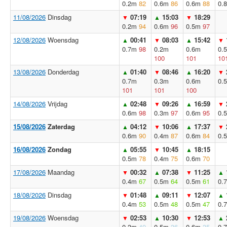
0.2m
82
0.6m
86
0.6m
88
0.
11/08/2026
Dinsdag
07:19
15:03
18:29
▼
▲
▼
0.2m
94
0.6m
96
0.5m
97
12/08/2026
Woensdag
00:41
08:03
15:42
▲
▼
▲
▼
0.7m
98
0.2m
0.6m
0.
100
101
10
13/08/2026
Donderdag
01:40
08:46
16:20
▲
▼
▲
▼
0.7m
0.3m
0.6m
0.
101
101
100
14/08/2026
Vrijdag
02:48
09:26
16:59
▲
▼
▲
▼
0.6m
98
0.3m
97
0.6m
95
0.
15/08/2026
Zaterdag
04:12
10:06
17:37
▲
▼
▲
▼
0.6m
90
0.4m
87
0.6m
84
0.
16/08/2026
Zondag
05:55
10:45
18:15
▲
▼
▲
0.5m
78
0.4m
75
0.6m
70
17/08/2026
Maandag
00:32
07:38
11:25
▼
▲
▼
▲
0.4m
67
0.5m
64
0.5m
61
0.
18/08/2026
Dinsdag
01:48
09:11
12:07
▼
▲
▼
▲
0.4m
53
0.5m
48
0.5m
47
0.
19/08/2026
Woensdag
02:53
10:30
12:53
▼
▲
▼
▲
0.3m
40
0.5m
36
0.6m
35
0.