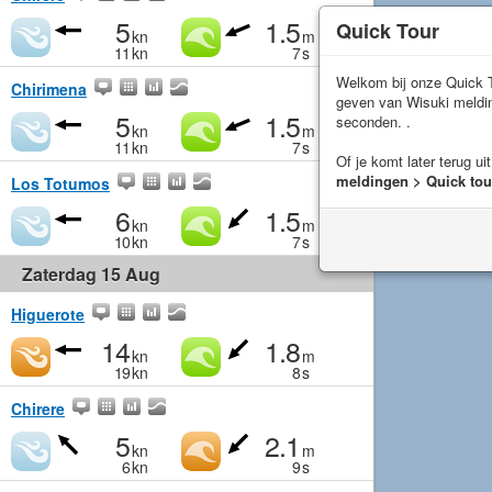
5
1.5
Quick Tour
kn
m
11
kn
7
s
Welkom bij onze Quick T
Chirimena
geven van Wisuki meld
5
1.5
seconden. .
kn
m
11
kn
7
s
Of je komt later terug ui
meldingen > Quick tou
Los Totumos
6
1.5
kn
m
10
kn
7
s
Zaterdag 15 Aug
Higuerote
14
1.8
kn
m
19
kn
8
s
Chirere
5
2.1
kn
m
6
kn
9
s