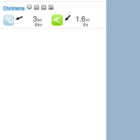
Chirimena
3
1.6
kn
m
8
kn
8
s