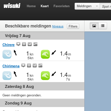
Home
Kaart
Favorieten
Meldingen
Beschikbare meldingen
Kaart
Lijst
Filters
Niveaus
Vrijdag 7 Aug
Wind
Matig
Matig
Middelmatig
Krachtig
Golven
Matig
Klein
Middelmatig
Groot
Chirere
1
1.4
kn
m
5
kn
7
s
Chirimena
1
1.4
kn
m
5
kn
7
s
Zaterdag 8 Aug
Geen meldingen gevonden.
Zondag 9 Aug