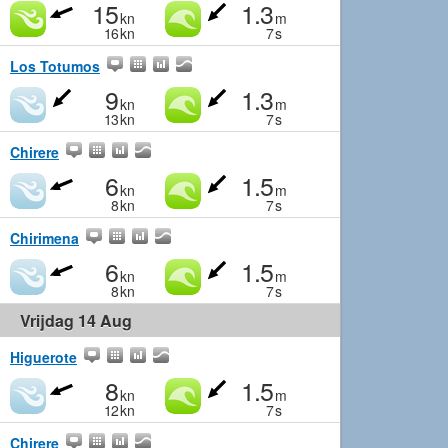
15
1.3
kn
m
16
kn
7
s
Los Totumos
9
1.3
kn
m
13
kn
7
s
Chirere
6
1.5
kn
m
8
kn
7
s
Chirimena
6
1.5
kn
m
8
kn
7
s
Vrijdag 14 Aug
Higuerote
8
1.5
kn
m
12
kn
7
s
Chirere