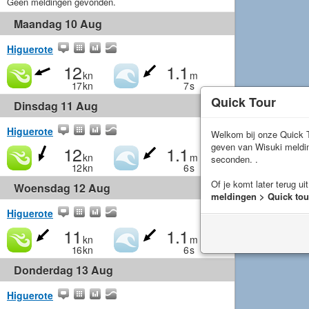
Geen meldingen gevonden.
Maandag 10 Aug
Higuerote
12
1.1
kn
m
17
kn
7
s
Quick Tour
Dinsdag 11 Aug
Higuerote
Welkom bij onze Quick T
geven van Wisuki meld
12
1.1
kn
m
seconden. .
12
kn
6
s
Of je komt later terug ui
Woensdag 12 Aug
meldingen > Quick tou
Higuerote
11
1.1
kn
m
16
kn
6
s
Donderdag 13 Aug
Higuerote