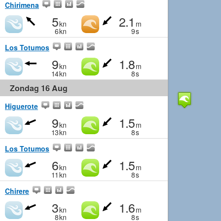
Chirimena
5
2.1
kn
m
6
kn
9
s
Los Totumos
9
1.8
kn
m
14
kn
8
s
Zondag 16 Aug
Higuerote
9
1.5
kn
m
13
kn
8
s
Los Totumos
6
1.5
kn
m
11
kn
8
s
Chirere
3
1.6
kn
m
8
kn
8
s